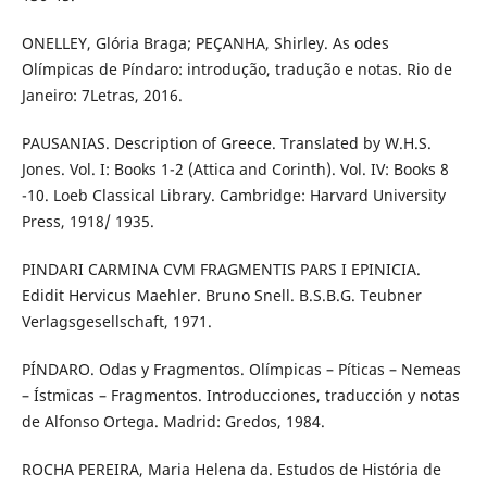
ONELLEY, Glória Braga; PEÇANHA, Shirley. As odes
Olímpicas de Píndaro: introdução, tradução e notas. Rio de
Janeiro: 7Letras, 2016.
PAUSANIAS. Description of Greece. Translated by W.H.S.
Jones. Vol. I: Books 1-2 (Attica and Corinth). Vol. IV: Books 8
-10. Loeb Classical Library. Cambridge: Harvard University
Press, 1918/ 1935.
PINDARI CARMINA CVM FRAGMENTIS PARS I EPINICIA.
Edidit Hervicus Maehler. Bruno Snell. B.S.B.G. Teubner
Verlagsgesellschaft, 1971.
PÍNDARO. Odas y Fragmentos. Olímpicas – Píticas – Nemeas
– Ístmicas – Fragmentos. Introducciones, traducción y notas
de Alfonso Ortega. Madrid: Gredos, 1984.
ROCHA PEREIRA, Maria Helena da. Estudos de História de