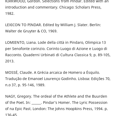
KIRKWOOD, Gordon. Selections from Pindar. Edited with an
introduction and commentary. Chicago: Scholars Press,
1982.
LEXICON TO PINDAR. Edited by William J. Slater. Berlin:
Walter de Gruyter & CO, 1969.
LOMIENTO, Liana. Lode della città in Pindaro, Olimpica 13
per Senofonte corinzio. Corinto Luogo di Azione e Luogo di
Racconto. Quaderni Urbinati di Cultura Classica 9, p. 89-105,
2013.
MOSSÉ, Claude. A Grécia arcaica de Homero a Ésquilo.
Tradução de Emanoel Lourenço Godinho. Lisboa: Edições 70,
n.o 37, p. 95-146, 1989.
NAGY, Gregory. The ordeal of the Athlete and the Buurden
of the Poet. In: ______. Pindar’s Homer. The Lyric Possession
of na Epic Past. London: The Johns Hoopkins Press, 1994. p.
136-45.