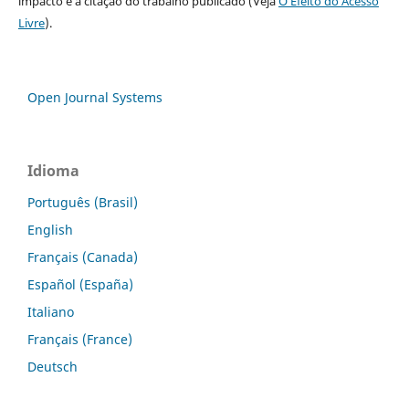
impacto e a citação do trabalho publicado (Veja
O Efeito do Acesso
Livre
).
Open Journal Systems
Idioma
Português (Brasil)
English
Français (Canada)
Español (España)
Italiano
Français (France)
Deutsch