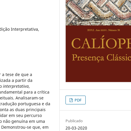
Edição Interpretativa,
 a tese de que a
lizada a partir da
ão
interpretativa
,
undamental para a crítica
ceituais. Analisaram-se
PDF
 tradução portuguesa e da
onta as duas principais
idar em seu percurso
Publicado
ição não genuína em uma
a. Demonstrou-se que, em
20-03-2020