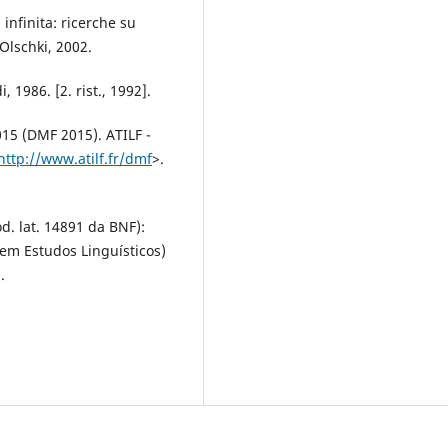
 infinita: ricerche su
 Olschki, 2002.
 1986. [2. rist., 1992].
15 (DMF 2015). ATILF -
http://www.atilf.fr/dmf
>.
ód. lat. 14891 da BNF):
 em Estudos Linguísticos)
.