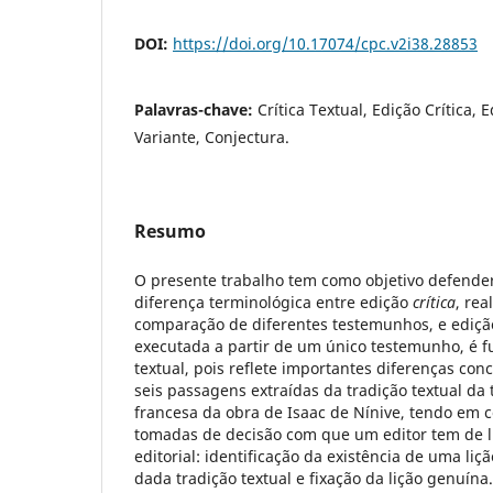
DOI:
https://doi.org/10.17074/cpc.v2i38.28853
Palavras-chave:
Crítica Textual, Edição Crítica, 
Variante, Conjectura.
Resumo
O presente trabalho tem como objetivo defender
diferença terminológica entre edição
crítica
, rea
comparação de diferentes testemunhos, e ediç
executada a partir de um único testemunho, é f
textual, pois reflete importantes diferenças con
seis passagens extraídas da tradição textual da
francesa da obra de Isaac de Nínive, tendo em c
tomadas de decisão com que um editor tem de l
editorial: identificação da existência de uma l
dada tradição textual e fixação da lição genuín