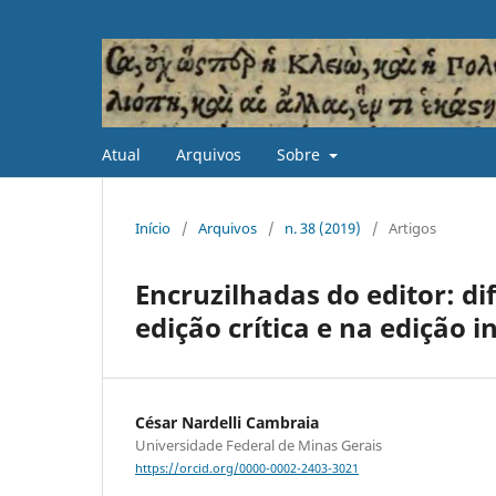
Atual
Arquivos
Sobre
Início
/
Arquivos
/
n. 38 (2019)
/
Artigos
Encruzilhadas do editor: d
edição crítica e na edição i
César Nardelli Cambraia
Universidade Federal de Minas Gerais
https://orcid.org/0000-0002-2403-3021