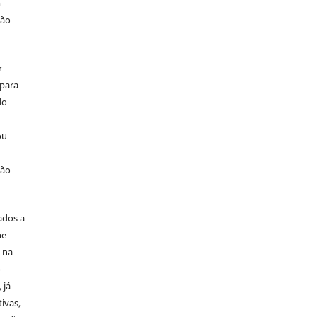
m
ção
r
 para
do
ou
ção
ados a
ne
u na
o
 já
ivas,