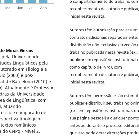
o compartilhamento do trabalho co
reconhecimento da autoria e publica
inicial nesta revista.
Autores têm autorização para assumi
contratos adicionais separadamente,
distribuição não-exclusiva da versão 
de Minas Gerais
trabalho publicada nesta revista (ex.:
 pela Universidade
publicar em repositório institucional 
tudos Linguísticos pela
como capítulo de livro), com
utorado em Filologia e
reconhecimento de autoria e publica
lo (2000) e pós-
at de Barcelona (2010) e
inicial nesta revista.
9). Atualmente é Professor
etras da Universidade
Autores têm permissão e são estimul
ea de Lingüística, com
publicar e distribuir seu trabalho onli
l, atuando
(ex.: em repositórios institucionais o
stórico e comparado de
sua página pessoal) a qualquer pont
pectiva tipológico-
e textos românicos
antes ou durante o processo editorial,
 do CNPq - Nível 2.
que isso pode gerar alterações produt