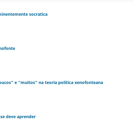
eminentemente socratica
enofonte
poucos” e “muitos” na teoria política xenofonteana
 se deve aprender