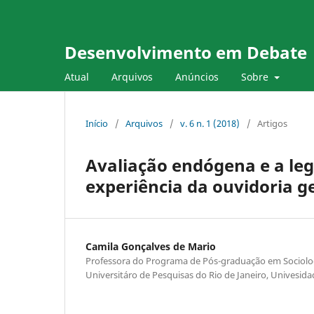
Desenvolvimento em Debate
Atual
Arquivos
Anúncios
Sobre
Início
/
Arquivos
/
v. 6 n. 1 (2018)
/
Artigos
Avaliação endógena e a legi
experiência da ouvidoria g
Camila Gonçalves de Mario
Professora do Programa de Pós-graduação em Sociologia
Universitáro de Pesquisas do Rio de Janeiro, Univesid