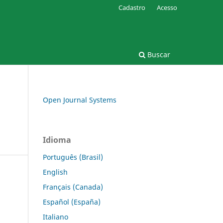
Cadastro
Acesso
Buscar
Open Journal Systems
Idioma
Português (Brasil)
English
Français (Canada)
Español (España)
Italiano