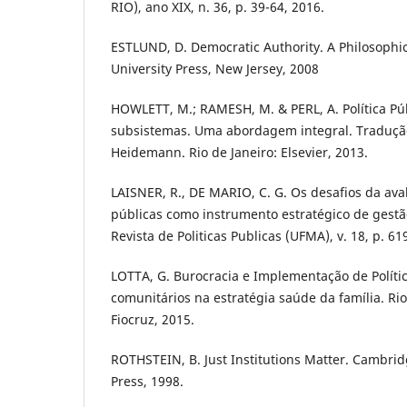
RIO), ano XIX, n. 36, p. 39-64, 2016.
ESTLUND, D. Democratic Authority. A Philosophi
University Press, New Jersey, 2008
HOWLETT, M.; RAMESH, M. & PERL, A. Política Púb
subsistemas. Uma abordagem integral. Tradução
Heidemann. Rio de Janeiro: Elsevier, 2013.
LAISNER, R., DE MARIO, C. G. Os desafios da aval
públicas como instrumento estratégico de gestão
Revista de Politicas Publicas (UFMA), v. 18, p. 61
LOTTA, G. Burocracia e Implementação de Políti
comunitários na estratégia saúde da família. Rio
Fiocruz, 2015.
ROTHSTEIN, B. Just Institutions Matter. Cambri
Press, 1998.