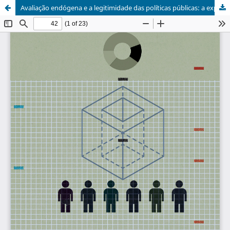
Avaliação endógena e a legitimidade das políticas públicas: a experiência da ouvidoria geral do município de Campinas (SP).