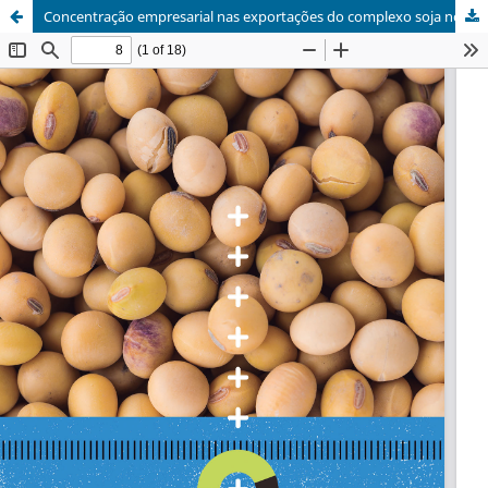
Concentração empresarial nas exportações do complexo soja no Paraguai (2000-2016)