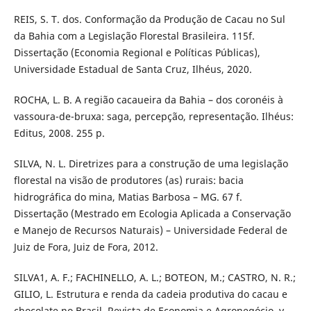
REIS, S. T. dos. Conformação da Produção de Cacau no Sul
da Bahia com a Legislação Florestal Brasileira. 115f.
Dissertação (Economia Regional e Políticas Públicas),
Universidade Estadual de Santa Cruz, Ilhéus, 2020.
ROCHA, L. B. A região cacaueira da Bahia – dos coronéis à
vassoura-de-bruxa: saga, percepção, representação. Ilhéus:
Editus, 2008. 255 p.
SILVA, N. L. Diretrizes para a construção de uma legislação
florestal na visão de produtores (as) rurais: bacia
hidrográfica do mina, Matias Barbosa – MG. 67 f.
Dissertação (Mestrado em Ecologia Aplicada a Conservação
e Manejo de Recursos Naturais) – Universidade Federal de
Juiz de Fora, Juiz de Fora, 2012.
SILVA1, A. F.; FACHINELLO, A. L.; BOTEON, M.; CASTRO, N. R.;
GILIO, L. Estrutura e renda da cadeia produtiva do cacau e
chocolate no Brasil. Revista de Economia e Agronegócio, v.