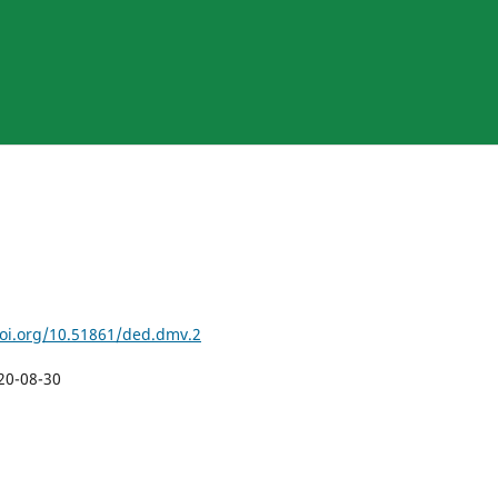
doi.org/10.51861/ded.dmv.2
20-08-30