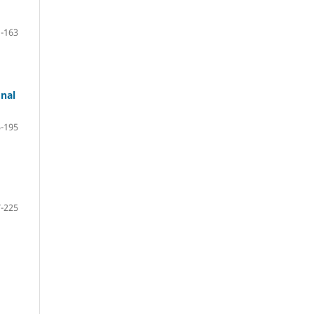
-163
onal
-195
-225