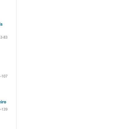
is
63-83
-107
eiro
-139