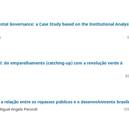
ntal Governance: a Case Study based on the Institutional Analys
a
al: do emparelhamento (catching-up) com a revolução verde à
85
 a relação entre os repasses públicos e o desenvolvimento brasil
 Miguel Angelo Perondi
109