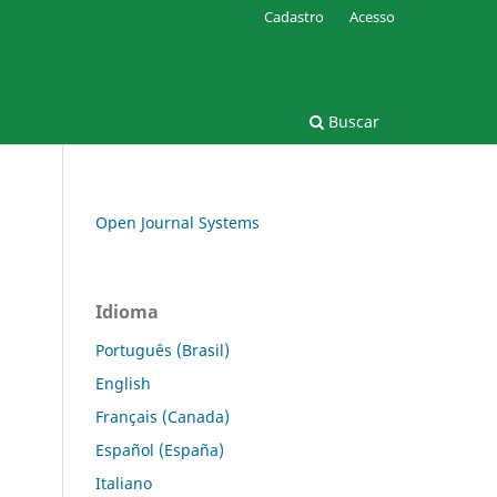
Cadastro
Acesso
Buscar
Open Journal Systems
Idioma
Português (Brasil)
English
Français (Canada)
Español (España)
Italiano