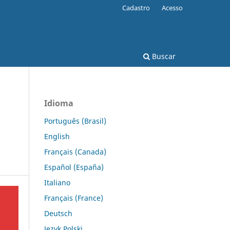
Cadastro
Acesso
Buscar
Idioma
Português (Brasil)
English
Français (Canada)
Español (España)
Italiano
Français (France)
Deutsch
Język Polski