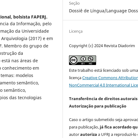
Seção
Dossiê de Língua/Language Doss
onal, bolsista FAPERJ.
ncia da Informação, pelo
rmação da Universidade
Licença
 Arquivologia (2017) e em
FF. Membro do grupo de
Copyright (c) 2024 Revista Diadorim
nstrução da
 está nas áreas de
do conhecimento em
Este trabalho está licenciado sob um
s temas: modelos
licença
Creative Commons Attribution
nhamento semântico,
NonCommercial 4.0 International Lic
o semântico,
ípios das tecnologias
Transferência de direitos autorais 
Autorização para publicação
Caso o artigo submetido seja aprova
para publicação,
já fica acordado q
autor
autoriza
a UFRJ a reproduzi-lo 