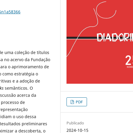
25n1a58366
de uma coleção de títulos
sa no acervo da Fundação
 para o aprimoramento de
o como estratégia o
itivas e a adoção de
nks
semânticos. O
iscussão acerca da
PDF
o processo de
representação
sidiam o uso dessa
Publicado
Resultados preliminares
2024-10-15
imizar a descoberta, o