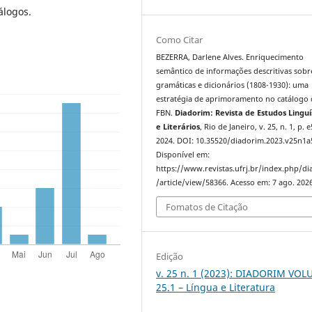
álogos.
Como Citar
BEZERRA, Darlene Alves. Enriquecimento
semântico de informações descritivas sobr
gramáticas e dicionários (1808-1930): uma
estratégia de aprimoramento no catálogo 
FBN.
Diadorim: Revista de Estudos Linguí
e Literários
, Rio de Janeiro, v. 25, n. 1, p. 
2024. DOI: 10.35520/diadorim.2023.v25n1a
Disponível em:
https://www.revistas.ufrj.br/index.php/d
/article/view/58366. Acesso em: 7 ago. 2026
Fomatos de Citação
Edição
v. 25 n. 1 (2023): DIADORIM VO
25.1 – Língua e Literatura