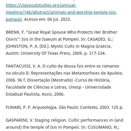
https://classicalstudies.org/annual-
meeting/146/abstract/animals-and-worship-temple-isis-
pompeii
. Acesso em: 06 jul. 2023.
BRENK, F. "Great Royal Spouse Who Protects Her Brother
Osiris": Isis in the Isaeum at Pompeii. In: CASADIO, G.;
JOHNSTON, P. A. (Ed.). Mystic Cults in Magna Graecia.
Austin: University Of Texas Press, 2009. p. 217-234.
FANTACUSSI, V. A. O culto da deusa Ísis entre os romanos
no século II: Representações nas Metamorfoses de Apuleio.
2006. 96 f. Dissertação (Mestrado) -Curso de História,
Faculdade de Ciências e Letras, Unesp - Universidade
Estadual Paulista, Assis, 2006.
FUNARI, P. P. Arqueologia. São Paulo: Contexto, 2003. 125 p.
GASPARINI, V. Staging religion. Cultic performances in (and
around) the temple of Isis in Pompeii. In: CUSUMANO, N.;