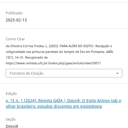
Publicado
2025-02-13
Como Citar
de Oliveira Correa Treska, L. (2025). PARA ALÉM DO EGITO:: Recepção e
religiosidade nas pinturas parietais do templo de Ísis em Pompeia.
GAÎA
,
15
(1), 14–31. Recuperado de
https://www.revistas.ufrj.br/index.php/gaia/article/view/59571
Fomatos de Citação
Edição
v. 15 n. 1 (2024): Revista GAÎA | Dossiê: O Egito Antigo sob o
olhar brasileiro: estudos discentes em egiptologia
Seção
Dossiê