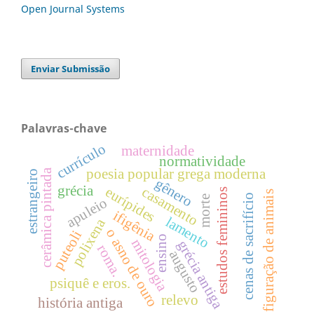
Open Journal Systems
Enviar Submissão
Palavras-chave
currículo
maternidade
normatividade
poesia popular grega moderna
cerâmica pintada
estrangeiro
gênero
grécia
eurípides
casamento
estudos femininos
figuração de animais
cenas de sacrifício
morte
apuleio
ifigênia
lamento
polixena
o asno de ouro
puteoli
ensino
mitologia
grécia antiga
roma.
augusto
psiquê e eros.
relevo
história antiga