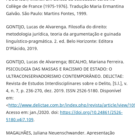
Collège de France (1975-1976). Tradução Maria Ermantina
Galvão. São Paulo: Martins Fontes, 1999.
GONTIJO, Lucas de Alvarenga. Filosofia do direito:
metodologia jurídica, teoria da argumentação e guinada
linguístico-pragmática. 2. ed. Belo Horizonte: Editora
D’Plácido, 2019.
GONTIJO, Lucas de Alvarenga; BICALHO, Mariana Ferreira.
PSICOLOGIA DAS MASSAS E RACISMO DE ESTADO: O
ULTRACONSERVADORISMO CONTEMPORÂNEO. DELICTAE:
Revista de Estudos Interdisciplinares sobre o Delito, [S.l.], v.
4, n. 7, p. 236-270, dez. 2019. ISSN 2526-5180. Disponível
em:
<
http://www.delictae.com.br/index.php/revista/article/view/10
Acesso em: jan./2020. doi:
https://doi.org/10.24861/2526-
5180.v4i7.109
.
MAGALHÃES, Juliana Neuenschwander. Apresentação