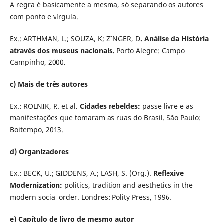
A regra é basicamente a mesma, só separando os autores
com ponto e vírgula.
Ex.: ARTHMAN, L.; SOUZA, K; ZINGER, D
. Análise da História
através dos museus nacionais.
Porto Alegre: Campo
Campinho, 2000.
c) Mais de três autores
Ex.: ROLNIK, R. et al.
Cidades rebeldes:
passe livre e as
manifestações que tomaram as ruas do Brasil. São Paulo:
Boitempo, 2013.
d) Organizadores
Ex.: BECK, U.; GIDDENS, A.; LASH, S. (Org.).
Reflexive
Modernization:
politics, tradition and aesthetics in the
modern social order. Londres: Polity Press, 1996.
e) Capítulo de livro de mesmo autor