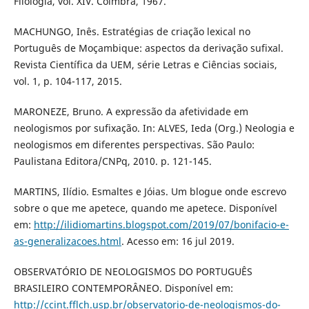
Filologia, vol. XIV. Coimbra, 1967.
MACHUNGO, Inês. Estratégias de criação lexical no
Português de Moçambique: aspectos da derivação sufixal.
Revista Científica da UEM, série Letras e Ciências sociais,
vol. 1, p. 104-117, 2015.
MARONEZE, Bruno. A expressão da afetividade em
neologismos por sufixação. In: ALVES, Ieda (Org.) Neologia e
neologismos em diferentes perspectivas. São Paulo:
Paulistana Editora/CNPq, 2010. p. 121-145.
MARTINS, Ilídio. Esmaltes e Jóias. Um blogue onde escrevo
sobre o que me apetece, quando me apetece. Disponível
em:
http://ilidiomartins.blogspot.com/2019/07/bonifacio-e-
as-generalizacoes.html
. Acesso em: 16 jul 2019.
OBSERVATÓRIO DE NEOLOGISMOS DO PORTUGUÊS
BRASILEIRO CONTEMPORÂNEO. Disponível em:
http://ccint.fflch.usp.br/observatorio-de-neologismos-do-