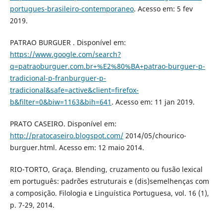
portugues-brasileiro-contemporaneo
. Acesso em: 5 fev
2019.
PATRAO BURGUER . Disponível em:
https://www.google.com/search?
q=patraoburguer.com.br+%E2%80%BA+patrao-burguer-p-
tradicional-p-franburguer-p-
tradicional&safe=active&client=firefox-
b&filter=0&biw=1163&bih=641
. Acesso em: 11 jan 2019.
PRATO CASEIRO. Disponível em:
http://pratocaseiro.blogspot.com/
2014/05/chourico-
burguer.html. Acesso em: 12 maio 2014.
RIO-TORTO, Graça. Blending, cruzamento ou fusão lexical
em português: padrões estruturais e (dis)semelhenças com
a composição. Filologia e Linguística Portuguesa, vol. 16 (1),
p. 7-29, 2014.