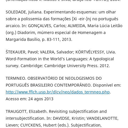
SOLEDADE, Juliana. Experimentando esquemas: um olhar
sobre a polissemia das formações [Xi -eir-]nj no português
arcaico. In: GONÇALVES, Carlos; ALMEIDA, Maria Lúcia Leitão
(org.) Diadorim, múmero especial de Homenagem a
Margarida Basílio, p. 83-111, 2013.
ŠTEKAUER, Pavol; VALERA, Salvador; KÖRTVÉLYESSY, Lívia.
Word-Formation in the World’s Languages: A typological
survey. Cambridge: Cambridge University Press. 2012.
TERMNEO. OBSERVATÓRIO DE NEOLOGISMOS DO
PORTUGUÊS BRASILEIRO CONTEMPORÂNEO. Disponível em:
http://www.fflch.usp.br/dlcv/neo/dados_termneo.php
.
Acesso em: 24 agos 2013
TRAUGOTT, Elizabeth. Revisiting subjectification and
intersubjectification. In: DAVIDSE, Kristin; VANDELANOTTE,
Lieven; CUYCKENS, Hubert (eds.). Subjectification,