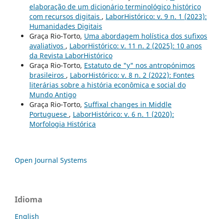
elaboração de um dicionário terminológico histórico
com recursos digitais
,
LaborHistórico: v. 9 n. 1 (2023):
Humanidades Digitais
Graça Rio-Torto,
Uma abordagem holística dos sufixos
avaliativos
,
LaborHistórico: v. 11 n. 2 (2025): 10 anos
da Revista LaborHistórico
Graça Rio-Torto,
Estatuto de "y" nos antropónimos
brasileiros
,
LaborHistórico: v. 8 n. 2 (2022): Fontes
literárias sobre a história econômica e social do
Mundo Antigo
Graça Rio-Torto,
Suffixal changes in Middle
Portuguese
,
LaborHistórico: v. 6 n. 1 (2020):
Morfologia Histórica
Open Journal Systems
Idioma
English