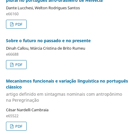
plural no português afro-brasileiro de Helvécia
Dante Lucchesi, Welton Rodrigues Santos
e66160
PDF
Sobre o futuro no passado e no presente
Dinah Callou, Márcia Cristina de Brito Rumeu
e66688
PDF
Mecanismos funcionais e variação linguística no português
clássico
artigo definido em sintagmas nominais com antropônimo
na Peregrinação
César Nardelli Cambraia
e65522
PDF