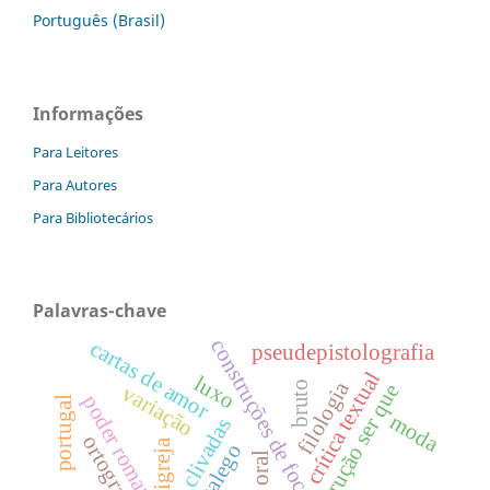
Português (Brasil)
Informações
Para Leitores
Para Autores
Para Bibliotecários
Palavras-chave
construções de foco
cartas de amor
pseudepistolografia
crítica textual
luxo
filologia
bruto
construção ser que
variação
poder romano
portugal
moda
ortografía
igreja
galego