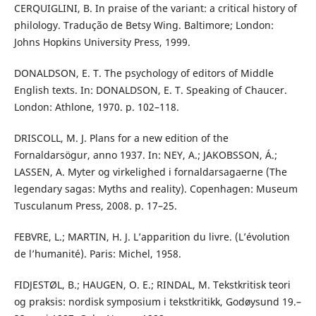
CERQUIGLINI, B. In praise of the variant: a critical history of
philology. Tradução de Betsy Wing. Baltimore; London:
Johns Hopkins University Press, 1999.
DONALDSON, E. T. The psychology of editors of Middle
English texts. In: DONALDSON, E. T. Speaking of Chaucer.
London: Athlone, 1970. p. 102–118.
DRISCOLL, M. J. Plans for a new edition of the
Fornaldarsögur, anno 1937. In: NEY, A.; JAKOBSSON, Á.;
LASSEN, A. Myter og virkelighed i fornaldarsagaerne (The
legendary sagas: Myths and reality). Copenhagen: Museum
Tusculanum Press, 2008. p. 17–25.
FEBVRE, L.; MARTIN, H. J. L’apparition du livre. (L’évolution
de l’humanité). Paris: Michel, 1958.
FIDJESTØL, B.; HAUGEN, O. E.; RINDAL, M. Tekstkritisk teori
og praksis: nordisk symposium i tekstkritikk, Godøysund 19.–