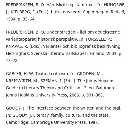
FREDERIKSEN, B. O. Håndskrift og stamtræet. In: HUNOSØE,
J.; KIELBERG, E. (Eds.). I tekstens tegn. Copenhagen: Reitzel,
1994. p. 33–64.
FREDERIKSEN, B. O. Under stregen – lidt om det eksterne
variantapparati historisk perspektiv. In: FORSSELL, P.;
KNAPAS, R. (Eds.). Varianter och bibliografisk beskrivning.
Helsingfors: Svenska litteratursällskapet i Finland, 2003. p.
13–78.
GABLER, H. W. Textual criticism. In: GRODEN, M.;
KREISWIRTH, M.; SZEMAN, I. (Eds.). The Johns Hopkins
Guide to Literary Theory and Criticism. 2. ed. Baltimore:
Johns Hopkins University Press, 2005. p. 901–908.
GOODY, J. The interface between the written and the oral.
In: GOODY, J. Literacy, family, culture, and the state.
Cambridge: Cambridge University Press, 1987.