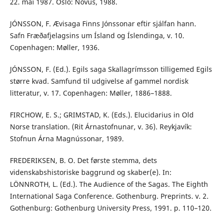
22. mai 1987. Oslo: Novus, 1988.
JÓNSSON, F. Ævisaga Finns Jónssonar eftir sjálfan hann.
Safn Fræðafjelagsins um Ísland og Íslendinga, v. 10.
Copenhagen: Møller, 1936.
JÓNSSON, F. (Ed.). Egils saga Skallagrímsson tilligemed Egils
større kvad. Samfund til udgivelse af gammel nordisk
litteratur, v. 17. Copenhagen: Møller, 1886–1888.
FIRCHOW, E. S.; GRIMSTAD, K. (Eds.). Elucidarius in Old
Norse translation. (Rit Árnastofnunar, v. 36). Reykjavík:
Stofnun Árna Magnússonar, 1989.
FREDERIKSEN, B. O. Det første stemma, dets
videnskabshistoriske baggrund og skaber(e). In:
LÖNNROTH, L. (Ed.). The Audience of the Sagas. The Eighth
International Saga Conference. Gothenburg. Preprints. v. 2.
Gothenburg: Gothenburg University Press, 1991. p. 110–120.