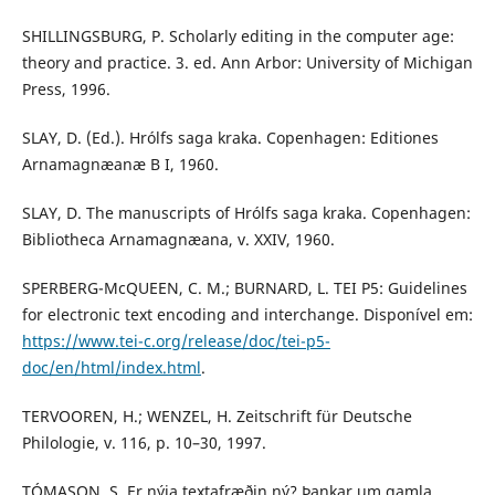
SHILLINGSBURG, P. Scholarly editing in the computer age:
theory and practice. 3. ed. Ann Arbor: University of Michigan
Press, 1996.
SLAY, D. (Ed.). Hrólfs saga kraka. Copenhagen: Editiones
Arnamagnæanæ B I, 1960.
SLAY, D. The manuscripts of Hrólfs saga kraka. Copenhagen:
Bibliotheca Arnamagnæana, v. XXIV, 1960.
SPERBERG-McQUEEN, C. M.; BURNARD, L. TEI P5: Guidelines
for electronic text encoding and interchange. Disponível em:
https://www.tei-c.org/release/doc/tei-p5-
doc/en/html/index.html
.
TERVOOREN, H.; WENZEL, H. Zeitschrift für Deutsche
Philologie, v. 116, p. 10–30, 1997.
TÓMASON, S. Er nýja textafræðin ný? Þankar um gamla