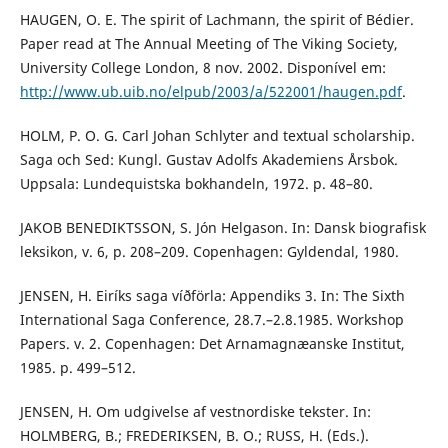
HAUGEN, O. E. The spirit of Lachmann, the spirit of Bédier.
Paper read at The Annual Meeting of The Viking Society,
University College London, 8 nov. 2002. Disponível em:
http://www.ub.uib.no/elpub/2003/a/522001/haugen.pdf
.
HOLM, P. O. G. Carl Johan Schlyter and textual scholarship.
Saga och Sed: Kungl. Gustav Adolfs Akademiens Årsbok.
Uppsala: Lundequistska bokhandeln, 1972. p. 48–80.
JAKOB BENEDIKTSSON, S. Jón Helgason. In: Dansk biografisk
leksikon, v. 6, p. 208–209. Copenhagen: Gyldendal, 1980.
JENSEN, H. Eiríks saga víðförla: Appendiks 3. In: The Sixth
International Saga Conference, 28.7.–2.8.1985. Workshop
Papers. v. 2. Copenhagen: Det Arnamagnæanske Institut,
1985. p. 499–512.
JENSEN, H. Om udgivelse af vestnordiske tekster. In:
HOLMBERG, B.; FREDERIKSEN, B. O.; RUSS, H. (Eds.).