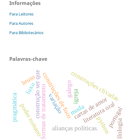
Informações
Para Leitores
Para Autores
Para Bibliotecários
Palavras-chave
construções clivadas
construção ser que
construções de foco
bruto
galego
luxo
formas de tratamento
igreja
variação
pragmática
cartas de amor
literatura oral
poder romano
moda
portugal
python
filologia
alianças políticas.