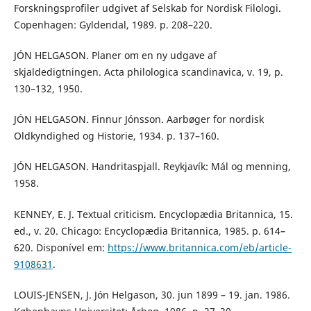
Forskningsprofiler udgivet af Selskab for Nordisk Filologi.
Copenhagen: Gyldendal, 1989. p. 208–220.
JÓN HELGASON. Planer om en ny udgave af
skjaldedigtningen. Acta philologica scandinavica, v. 19, p.
130–132, 1950.
JÓN HELGASON. Finnur Jónsson. Aarbøger for nordisk
Oldkyndighed og Historie, 1934. p. 137–160.
JÓN HELGASON. Handritaspjall. Reykjavík: Mál og menning,
1958.
KENNEY, E. J. Textual criticism. Encyclopædia Britannica, 15.
ed., v. 20. Chicago: Encyclopædia Britannica, 1985. p. 614–
620. Disponível em:
https://www.britannica.com/eb/article-
9108631
.
LOUIS-JENSEN, J. Jón Helgason, 30. jun 1899 – 19. jan. 1986.