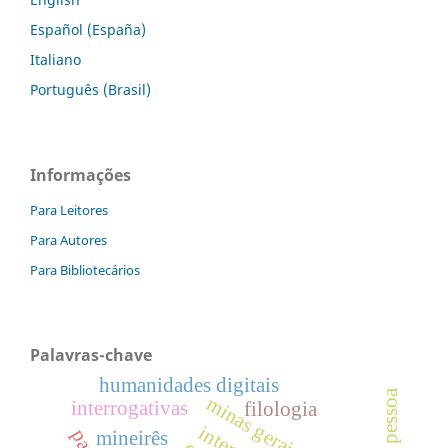
Español (España)
Italiano
Português (Brasil)
Informações
Para Leitores
Para Autores
Para Bibliotecários
Palavras-chave
humanidades digitais
minas gerais colonial
interrogativas
filologia
mineirês