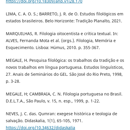
https://doi.org/10.18309/anp.v1i28.170
LIMA, C. A. O. S.; BARRETO, J. R. de O. Estudos filológicos em
estados brasileiros. Belo Horizonte: Tradição Planalto, 2021.
MARQUILHAS, R. Filologia oitocentista e crítica textual. In:
ALVES, Fernanda Mota et al. (orgs.). Filologia, Memória e
Esquecimento. Lisboa: Húmus, 2010. p. 355-367.
MEGALE, H. Pesquisa filológica: os trabalhos da tradição e os
novos trabalhos em língua portuguesa. Estudos linguísticos,
27. Anais de Seminários do GEL. São José do Rio Preto, 1998,
p. 3-28.
MEGALE, H; CAMBRAIA, C. N. Filologia portuguesa no Brasil.
D.E.L.T.A., São Paulo, v. 15, n. esp., 1999, p. 1-22.
NEVES, J. C. das. Qumran: exegese histórica e teologia de
salvação. Didaskalia, 1(1), 65-105, 1971.
https://doi.org/10.34632/didaskalia