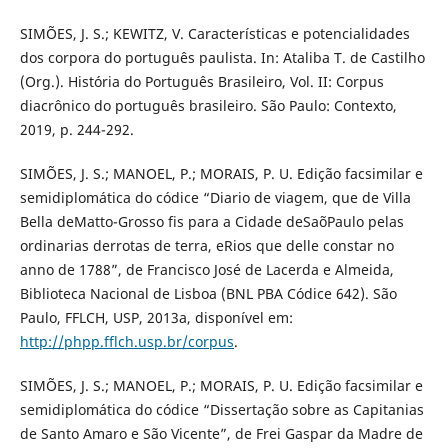
SIMÕES, J. S.; KEWITZ, V. Características e potencialidades
dos corpora do português paulista. In: Ataliba T. de Castilho
(Org.). História do Português Brasileiro, Vol. II: Corpus
diacrônico do português brasileiro. São Paulo: Contexto,
2019, p. 244-292.
SIMÕES, J. S.; MANOEL, P.; MORAIS, P. U. Edição facsimilar e
semidiplomática do códice “Diario de viagem, que de Villa
Bella deMatto-Grosso fis para a Cidade deSaõPaulo pelas
ordinarias derrotas de terra, eRios que delle constar no
anno de 1788”, de Francisco José de Lacerda e Almeida,
Biblioteca Nacional de Lisboa (BNL PBA Códice 642). São
Paulo, FFLCH, USP, 2013a, disponível em:
http://phpp.fflch.usp.br/corpus
.
SIMÕES, J. S.; MANOEL, P.; MORAIS, P. U. Edição facsimilar e
semidiplomática do códice “Dissertação sobre as Capitanias
de Santo Amaro e São Vicente”, de Frei Gaspar da Madre de