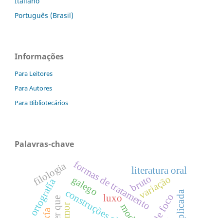
Italiano
Português (Brasil)
Informações
Para Leitores
Para Autores
Para Bibliotecários
Palavras-chave
formas de tratamento
filologia
literatura oral
bruto
variação
galego
ortografía
construções clivadas
luxo
moda