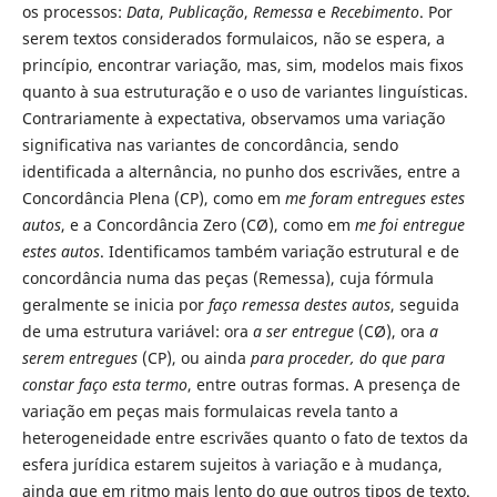
os processos:
Data
,
Publicação
,
Remessa
e
Recebimento
. Por
serem textos considerados formulaicos, não se espera, a
princípio, encontrar variação, mas, sim, modelos mais fixos
quanto à sua estruturação e o uso de variantes linguísticas.
Contrariamente à expectativa, observamos uma variação
significativa nas variantes de concordância, sendo
identificada a alternância, no punho dos escrivães, entre a
Concordância Plena (CP), como em
me foram entregues estes
autos
, e a Concordância Zero (CØ), como em
me foi entregue
estes autos
. Identificamos também variação estrutural e de
concordância numa das peças (Remessa), cuja fórmula
geralmente se inicia por
faço remessa destes autos
, seguida
de uma estrutura variável: ora
a ser entregue
(CØ), ora
a
serem entregues
(CP), ou ainda
para proceder, do que para
constar faço esta termo
, entre outras formas. A presença de
variação em peças mais formulaicas revela tanto a
heterogeneidade entre escrivães quanto o fato de textos da
esfera jurídica estarem sujeitos à variação e à mudança,
ainda que em ritmo mais lento do que outros tipos de texto.