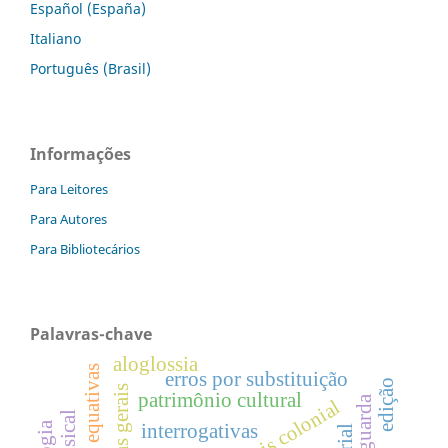
Español (España)
Italiano
Português (Brasil)
Informações
Para Leitores
Para Autores
Para Bibliotecários
Palavras-chave
aloglossia
erros por substituição
edição
minas gerais
patrimônio cultural
salvaguarda
interrogativas