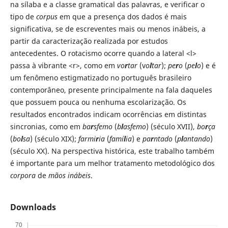
na sílaba e a classe gramatical das palavras, e verificar o
tipo de
corpus
em que a presença dos dados é mais
significativa, se de escreventes mais ou menos inábeis, a
partir da caracterização realizada por estudos
antecedentes. O rotacismo ocorre quando a lateral <l>
passa à vibrante <r>, como em
vo
r
tar
(v
o
l
tar
);
pe
r
o
(
pe
l
o
) e é
um fenômeno estigmatizado no português brasileiro
contemporâneo, presente principalmente na fala daqueles
que possuem pouca ou nenhuma escolarização. Os
resultados encontrados indicam ocorrências em distintas
sincronias, como em
ba
r
sfemo
(
b
l
asfemo
) (século XVII),
bo
r
ça
(
bo
l
sa
) (século XIX);
farmi
r
ia
(
famí
l
ia
) e
pa
r
ntado
(
p
l
antando
)
(século XX). Na perspectiva histórica, este trabalho também
é importante para um melhor tratamento metodológico dos
corpora
de
mãos inábeis
.
Downloads