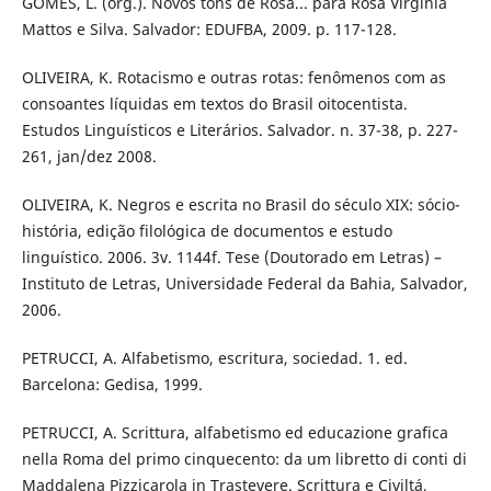
GOMES, L. (org.). Novos tons de Rosa... para Rosa Virgínia
Mattos e Silva. Salvador: EDUFBA, 2009. p. 117-128.
OLIVEIRA, K. Rotacismo e outras rotas: fenômenos com as
consoantes líquidas em textos do Brasil oitocentista.
Estudos Linguísticos e Literários. Salvador. n. 37-38, p. 227-
261, jan/dez 2008.
OLIVEIRA, K. Negros e escrita no Brasil do século XIX: sócio-
história, edição filológica de documentos e estudo
linguístico. 2006. 3v. 1144f. Tese (Doutorado em Letras) –
Instituto de Letras, Universidade Federal da Bahia, Salvador,
2006.
PETRUCCI, A. Alfabetismo, escritura, sociedad. 1. ed.
Barcelona: Gedisa, 1999.
PETRUCCI, A. Scrittura, alfabetismo ed educazione grafica
nella Roma del primo cinquecento: da um libretto di conti di
Maddalena Pizzicarola in Trastevere. Scrittura e Civiltá,