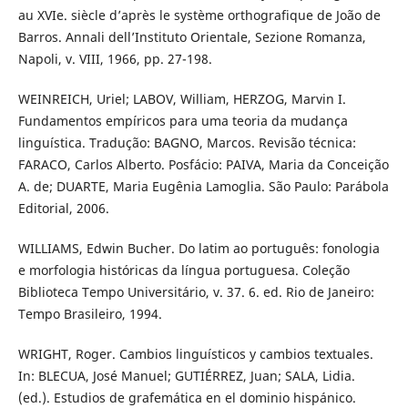
au XVIe. siècle d’après le système orthografique de João de
Barros. Annali dell’Instituto Orientale, Sezione Romanza,
Napoli, v. VIII, 1966, pp. 27-198.
WEINREICH, Uriel; LABOV, William, HERZOG, Marvin I.
Fundamentos empíricos para uma teoria da mudança
linguística. Tradução: BAGNO, Marcos. Revisão técnica:
FARACO, Carlos Alberto. Posfácio: PAIVA, Maria da Conceição
A. de; DUARTE, Maria Eugênia Lamoglia. São Paulo: Parábola
Editorial, 2006.
WILLIAMS, Edwin Bucher. Do latim ao português: fonologia
e morfologia históricas da língua portuguesa. Coleção
Biblioteca Tempo Universitário, v. 37. 6. ed. Rio de Janeiro:
Tempo Brasileiro, 1994.
WRIGHT, Roger. Cambios linguísticos y cambios textuales.
In: BLECUA, José Manuel; GUTIÉRREZ, Juan; SALA, Lidia.
(ed.). Estudios de grafemática en el dominio hispánico.