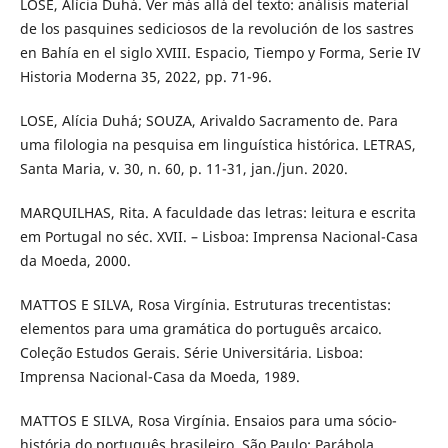
LOSE, Alícia Duhá. Ver más allá del texto: análisis material
de los pasquines sediciosos de la revolución de los sastres
en Bahía en el siglo XVIII. Espacio, Tiempo y Forma, Serie IV
Historia Moderna 35, 2022, pp. 71-96.
LOSE, Alícia Duhá; SOUZA, Arivaldo Sacramento de. Para
uma filologia na pesquisa em linguística histórica. LETRAS,
Santa Maria, v. 30, n. 60, p. 11-31, jan./jun. 2020.
MARQUILHAS, Rita. A faculdade das letras: leitura e escrita
em Portugal no séc. XVII. – Lisboa: Imprensa Nacional-Casa
da Moeda, 2000.
MATTOS E SILVA, Rosa Virgínia. Estruturas trecentistas:
elementos para uma gramática do português arcaico.
Coleção Estudos Gerais. Série Universitária. Lisboa:
Imprensa Nacional-Casa da Moeda, 1989.
MATTOS E SILVA, Rosa Virgínia. Ensaios para uma sócio-
história do português brasileiro. São Paulo: Parábola