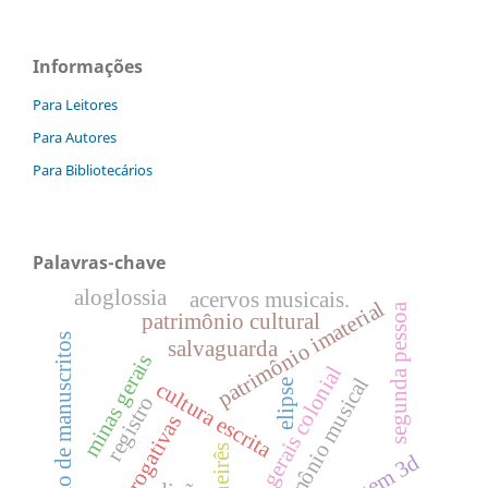
Informações
Para Leitores
Para Autores
Para Bibliotecários
Palavras-chave
aloglossia
acervos musicais.
patrimônio imaterial
segunda pessoa
patrimônio cultural
edição de manuscritos
salvaguarda
minas gerais
minas gerais colonial
patrimônio musical
elipse
cultura escrita
registro
interrogativas
mineirês