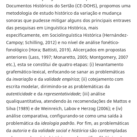
Documentos Históricos do Sertão (CE-DOHS), propomos uma
metodologia de estudo histórico da variação e mudança
sonoras que pudesse mitigar alguns dos principais entraves
das pesquisas em Linguística Histórica, mais
especificamente, em Sociolinguística Histórica (Hernández-
Campoy; Schilling, 2012) e no nível de análise fonético-
fonológico (Hora; Battisti, 2019). Alicerçados em propostas
anteriores (Lass, 1997; Monaretto, 2005; Montgomery, 2007
etc.), esta se constitui de quatro etapas: (i) levantamento
grafemático-lexical, enfocando-se sanar as problemáticas
da
invariação
e da
validade empírica
; (ii) cotejamento com
escrita modelar, dirimindo-se as problemáticas da
autenticidade
e da
representatividade
; (iii) análise
qualiquantitativa, atendendo às recomendações de Mattos e
Silva (1989) e de Weinreich, Labov e Herzog (2006); e (iv)
análise comparativa, configurando-se como uma saída à
problemática da
ideologia padrão
. Por fim, as problemáticas
da
autoria
e da
validade social e histórica
são contempladas