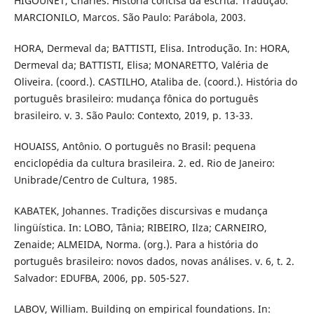
HIGOUNET, Charles. História concisa da escrita. Tradução:
MARCIONILO, Marcos. São Paulo: Parábola, 2003.
HORA, Dermeval da; BATTISTI, Elisa. Introdução. In: HORA,
Dermeval da; BATTISTI, Elisa; MONARETTO, Valéria de
Oliveira. (coord.). CASTILHO, Ataliba de. (coord.). História do
português brasileiro: mudança fônica do português
brasileiro. v. 3. São Paulo: Contexto, 2019, p. 13-33.
HOUAISS, Antônio. O português no Brasil: pequena
enciclopédia da cultura brasileira. 2. ed. Rio de Janeiro:
Unibrade/Centro de Cultura, 1985.
KABATEK, Johannes. Tradições discursivas e mudança
lingüística. In: LOBO, Tânia; RIBEIRO, Ilza; CARNEIRO,
Zenaide; ALMEIDA, Norma. (org.). Para a história do
português brasileiro: novos dados, novas análises. v. 6, t. 2.
Salvador: EDUFBA, 2006, pp. 505-527.
LABOV, William. Building on empirical foundations. In: