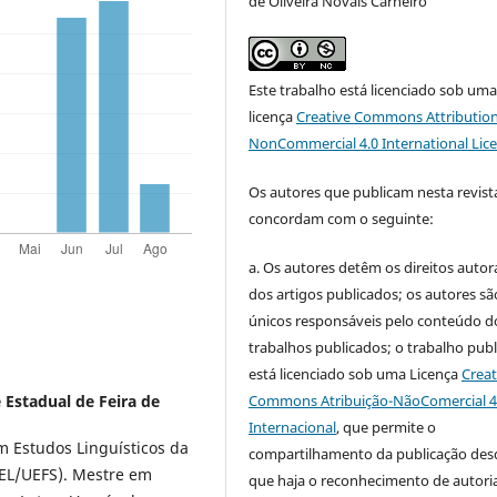
de Oliveira Novais Carneiro
Este trabalho está licenciado sob um
licença
Creative Commons Attribution
NonCommercial 4.0 International Lic
Os autores que publicam nesta revist
concordam com o seguinte:
a.
Os autores detêm os direitos autor
dos artigos publicados;
os autores sã
únicos responsáveis pelo conteúdo d
trabalhos publicados;
o trabalho pub
está licenciado sob uma Licença
Creat
Commons Atribuição-NãoComercial 4
 Estadual de Feira de
Internacional
, que permite o
 Estudos Linguísticos da
compartilhamento da publicação des
GEL/UEFS). Mestre em
que haja o reconhecimento de autoria