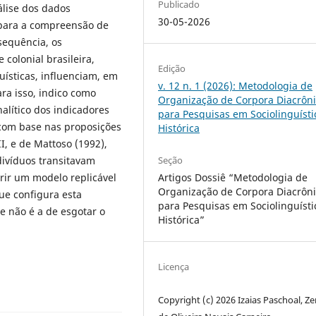
Publicado
álise dos dados
30-05-2026
 para a compreensão de
sequência, os
colonial brasileira,
Edição
guísticas, influenciam, em
v. 12 n. 1 (2026): Metodologia de
ra isso, indico como
Organização de Corpora Diacrôn
alítico dos indicadores
para Pesquisas em Sociolinguísti
 com base nas proposições
Histórica
I, e de Mattoso (1992),
Seção
divíduos transitavam
Artigos Dossiê “Metodologia de
erir um modelo replicável
Organização de Corpora Diacrôn
que configura esta
para Pesquisas em Sociolinguísti
e não é a de esgotar o
Histórica”
Licença
Copyright (c) 2026 Izaias Paschoal, Z