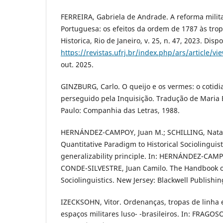
FERREIRA, Gabriela de Andrade. A reforma milit
Portuguesa: os efeitos da ordem de 1787 às trop
Historica, Rio de Janeiro, v. 25, n. 47, 2023. Disp
https://revistas.ufrj.br/index.php/ars/article/v
out. 2025.
GINZBURG, Carlo. O queijo e os vermes: o cotid
perseguido pela Inquisição. Tradução de Maria
Paulo: Companhia das Letras, 1988.
HERNÁNDEZ-CAMPOY, Juan M.; SCHILLING, Natalie
Quantitative Paradigm to Historical Sociolinguis
generalizability principle. In: HERNÁNDEZ-CAM
CONDE-SILVESTRE, Juan Camilo. The Handbook of
Sociolinguistics. New Jersey: Blackwell Publishin
IZECKSOHN, Vitor. Ordenanças, tropas de linha 
espaços militares luso- -brasileiros. In: FRAGO