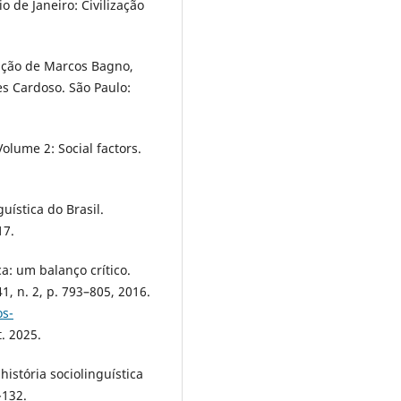
io de Janeiro: Civilização
dução de Marcos Bagno,
es Cardoso. São Paulo:
Volume 2: Social factors.
uística do Brasil.
17.
a: um balanço crítico.
41, n. 2, p. 793–805, 2016.
os-
. 2025.
stória sociolinguística
-132.