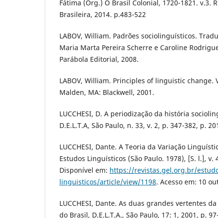
Fátima (Org.) O Brasil Colonial, 1720-1821. v.3. R
Brasileira, 2014. p.483-522
LABOV, William. Padrões sociolinguísticos. Tra
Maria Marta Pereira Scherre e Caroline Rodrigu
Parábola Editorial, 2008.
LABOV, William. Principles of linguistic change. 
Malden, MA: Blackwell, 2001.
LUCCHESI, D. A periodização da história socioling
D.E.L.T.A, São Paulo, n. 33, v. 2, p. 347-382, p. 20
LUCCHESI, Dante. A Teoria da Variação Linguístic
Estudos Linguísticos (São Paulo. 1978), [S. l.], v. 
Disponível em:
https://revistas.gel.org.br/estud
linguisticos/article/view/1198
. Acesso em: 10 out
LUCCHESI, Dante. As duas grandes vertentes da hi
do Brasil, D.E.L.T.A., São Paulo, 17: 1, 2001, p. 97