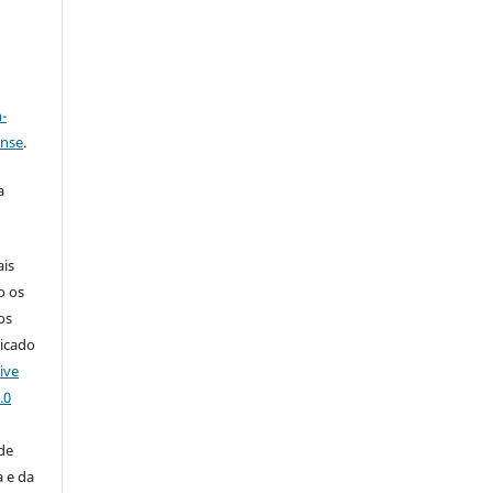
a
-
ense
.
a
ais
o os
os
licado
ive
.0
de
 e da