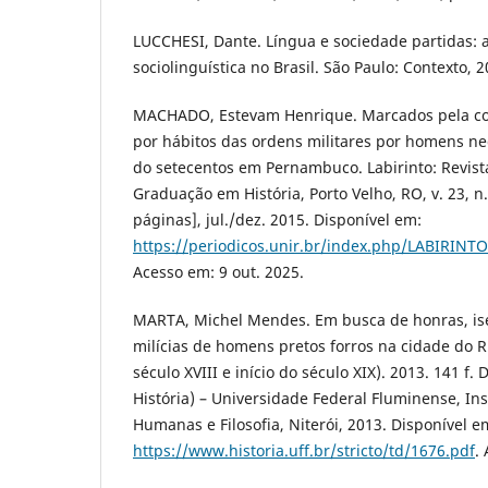
LUCCHESI, Dante. Língua e sociedade partidas: a
sociolinguística no Brasil. São Paulo: Contexto, 2
MACHADO, Estevam Henrique. Marcados pela cor
por hábitos das ordens militares por homens n
do setecentos em Pernambuco. Labirinto: Revis
Graduação em História, Porto Velho, RO, v. 23, n. 
páginas], jul./dez. 2015. Disponível em:
https://periodicos.unir.br/index.php/LABIRINTO
Acesso em: 9 out. 2025.
MARTA, Michel Mendes. Em busca de honras, ise
milícias de homens pretos forros na cidade do R
século XVIII e início do século XIX). 2013. 141 f
História) – Universidade Federal Fluminense, Ins
Humanas e Filosofia, Niterói, 2013. Disponível e
https://www.historia.uff.br/stricto/td/1676.pdf
.