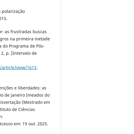
 polarização
015.
: as frustradas buscas
egros na primeira metade
ta do Programa de Pós-
2, p. [Intervalo de
/article/view/1613
.
nções e liberdades: as
io de Janeiro (meados do
. Dissertação (Mestrado em
tituto de Ciências
m:
 Acesso em: 19 out. 2025.