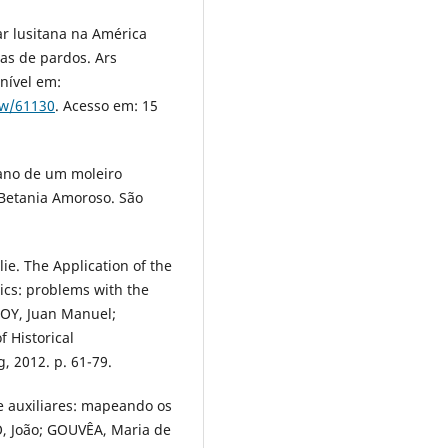
ar lusitana na América
as de pardos. Ars
onível em:
iew/61130
. Acesso em: 15
iano de um moleiro
 Betania Amoroso. São
. The Application of the
tics: problems with the
POY, Juan Manuel;
 Historical
g, 2012. p. 61-79.
e auxiliares: mapeando os
SO, João; GOUVÊA, Maria de