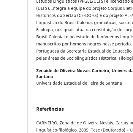
Estudos Linguísticos (PPGEL/UEFS) e licenciado 
(UEFS). Integra a equipe do projeto Corpus Ele
Históricos do Sertão (CE-DOHS) e do projeto ALFA
linguística do Brasil Colônia: gramáticas, sócio-h
Filologia, nos quais atua na constituição de cor
Brasil Colonial e no estudo de fenômenos lingu
manuscritos por homens negros nesse período. 
Portuguesa da Secretaria Estadual de Educação 
pelas áreas de Sociolinguística Histórica, Filolog
Zenaide de Oliveira Novais Carneiro,
Universida
Santana
Universidade Estadual de Feira de Santana
Referências
CARNEIRO, Zenaide de Oliveira Novais. Cartas b
linguístico-filológico. 2005. Tese (Doutorado) – 