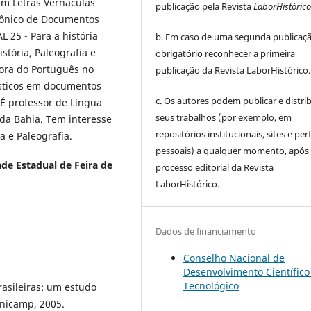
em Letras Vernáculas
publicação pela Revista
LaborHistóric
trônico de Documentos
L 25 - Para a história
b. Em caso de uma segunda publicaçã
istória, Paleografia e
obrigatório reconhecer a primeira
pora do Português no
publicação da Revista LaborHistórico.
ísticos em documentos
c. Os autores podem publicar e distrib
É professor de Língua
seus trabalhos (por exemplo, em
da Bahia. Tem interesse
repositórios institucionais, sites e perf
ia e Paleografia.
pessoais) a qualquer momento, após
de Estadual de Feira de
processo editorial da Revista
LaborHistórico.
Dados de financiamento
Conselho Nacional de
Desenvolvimento Científico
Tecnológico
rasileiras: um estudo
Unicamp, 2005.