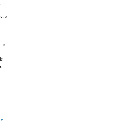
o
.
o, é
uir
is
 o
 e