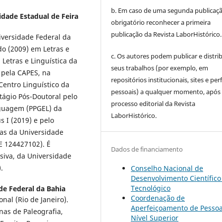
b. Em caso de uma segunda publicaçã
idade Estadual de Feira
obrigatório reconhecer a primeira
publicação da Revista LaborHistórico.
iversidade Federal da
do (2009) em Letras e
c. Os autores podem publicar e distrib
Letras e Linguística da
seus trabalhos (por exemplo, em
 pela CAPES, na
repositórios institucionais, sites e perf
Centro Linguístico da
pessoais) a qualquer momento, após
tágio Pós-Doutoral pelo
processo editorial da Revista
guagem (PPGEL) da
LaborHistórico.
 I (2019) e pelo
as da Universidade
RE 124427102). É
Dados de financiamento
siva, da Universidade
.
Conselho Nacional de
Desenvolvimento Científico
Tecnológico
de Federal da Bahia
Coordenação de
nal (Rio de Janeiro).
Aperfeiçoamento de Pessoa
inas de Paleografia,
Nível Superior