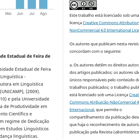
Este trabalho está licenciado sob um
licença
Creative Commons Attribution
NonCommercial 4.0 International Lic
Os autores que publicam nesta revist
concordam com o seguinte:
de Estadual de Feira de
a.
Os autores detêm os direitos autor
sidade Estadual de Feira
dos artigos publicados;
os autores sã
Linguística -
únicos responsáveis pelo conteúdo d
outora em Linguística
trabalhos publicados;
o trabalho pub
 (UNICAMP), (2009).
está licenciado sob uma Licença
Creat
0) e pela Universidade
Commons Atribuição-NãoComercial 4
sta de Produtividade em
Internacional
, que permite o
to Científico e
compartilhamento da publicação des
 em regime de Dedicação
que haja o reconhecimento de autoria
em Estudos Linguísticos
publicação pela Revista
LaborHistóric
dança linguísticas.