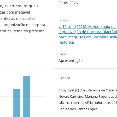
30-05-2026
, 13 artigos, os quais
das com inegável
tantes às discussões
Edição
na organização de corpora
v. 12 n. 1 (2026): Metodologia de
istórica, tema do presente
Organização de Corpora Diacrôn
para Pesquisas em Sociolinguísti
Histórica
Seção
Apresentação
Licença
Copyright (c) 2026 Zenaide de Oliveir
Novais Carneiro, Mariana Fagundes d
Oliveira Lacerda, Alícia Duhá Lose, Cél
Regina dos Santos Lopes