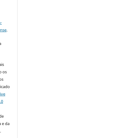
a
-
ense
.
a
ais
o os
os
licado
ive
.0
de
 e da
o
.