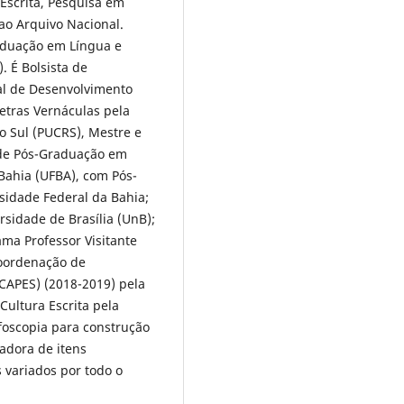
 Escrita, Pesquisa em
 ao Arquivo Nacional.
aduação em Língua e
. É Bolsista de
al de Desenvolvimento
Letras Vernáculas pela
do Sul (PUCRS), Mestre e
 de Pós-Graduação em
 Bahia (UFBA), com Pós-
sidade Federal da Bahia;
rsidade de Brasília (UnB);
ama Professor Visitante
Coordenação de
 CAPES) (2018-2019) pela
Cultura Escrita pela
foscopia para construção
adora de itens
 variados por todo o