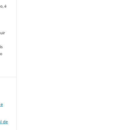
o, é
uir
is
 o
 e
l de