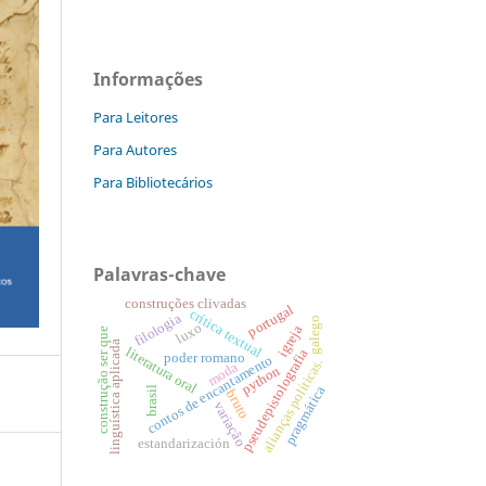
Informações
Para Leitores
Para Autores
Para Bibliotecários
Palavras-chave
construções clivadas
portugal
crítica textual
filologia
galego
luxo
igreja
construção ser que
linguística aplicada
literatura oral
pseudepistolografia
poder romano
contos de encantamento
alianças políticas.
moda
python
pragmática
brasil
bruto
variação
estandarización