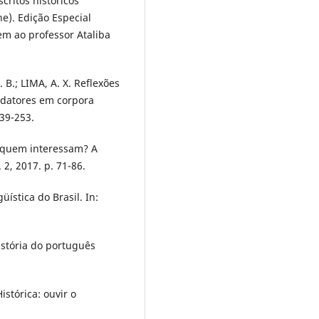
critos históricos
ne). Edição Especial
m ao professor Ataliba
 B.; LIMA, A. X. Reflexões
redatores em corpora
239-253.
a quem interessam? A
2, 2017. p. 71-86.
üística do Brasil. In:
istória do português
stórica: ouvir o