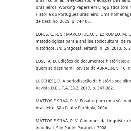
Brasil colonial: reflexões sobre edições de manus
brasileiros. Working Papers em Linguística (onli
História do Português Brasileiro: Uma homenage
de Castilho. 2025. p. 74-105.
LOPES, C. R. S.; MARCOTULIO, L. L.; RUMEU, M. C.
metodológicas para a análise sociocultural de 
históricos. In: Gragoatá, Niterói, n. 29, 2010. p. 
LOSE, A. D. Edições de documentos históricos: 
quem se destinam? Revista da ABRALIN, v. 16, n. 
LUCCHESI, D. A periodização da história socioling
Revista D.E.L.T.A. 33.2, 2017. p. 347-382.
MATTOS E SILVA, R. V. Ensaios para uma sócio-h
brasileiro. São Paulo: Parábola, 2004.
MATTOS E SILVA, R. V. Caminhos da Linguística Hi
inaudível. São Paulo: Parábola, 2008.