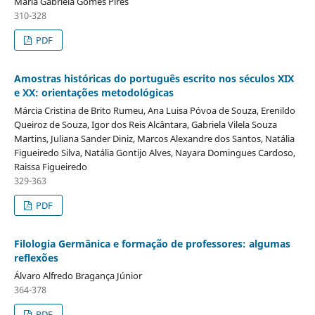
Maria Gabriela Gomes Pires
310-328
PDF
Amostras históricas do português escrito nos séculos XIX
e XX: orientações metodológicas
Márcia Cristina de Brito Rumeu, Ana Luisa Póvoa de Souza, Erenildo
Queiroz de Souza, Igor dos Reis Alcântara, Gabriela Vilela Souza
Martins, Juliana Sander Diniz, Marcos Alexandre dos Santos, Natália
Figueiredo Silva, Natália Gontijo Alves, Nayara Domingues Cardoso,
Raissa Figueiredo
329-363
PDF
Filologia Germânica e formação de professores: algumas
reflexões
Álvaro Alfredo Bragança Júnior
364-378
PDF