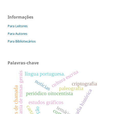
Informações
Para Leitores
Para Autores
Para Bibliotecários
Palavras-chave
cultura escrita
capitania de minas gerais
língua portuguesa.
notícias
criptografia
cartas de chamada
paleografia
cartografia histórica
periódico oitocentista
estudos gráficos
cartas
temática