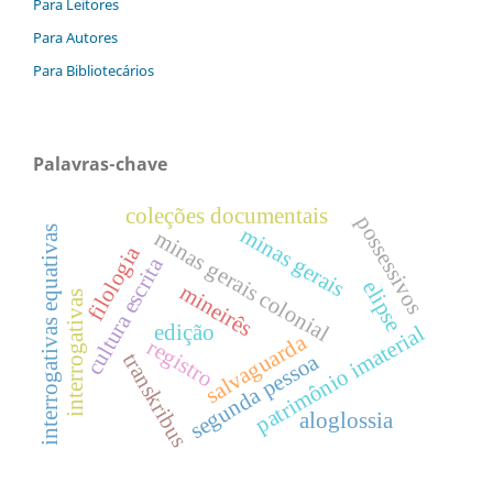
Para Leitores
Para Autores
Para Bibliotecários
Palavras-chave
coleções documentais
possessivos
minas gerais
interrogativas equativas
minas gerais colonial
filologia
cultura escrita
elipse
mineirês
interrogativas
edição
patrimônio imaterial
salvaguarda
registro
transkribus
segunda pessoa
aloglossia