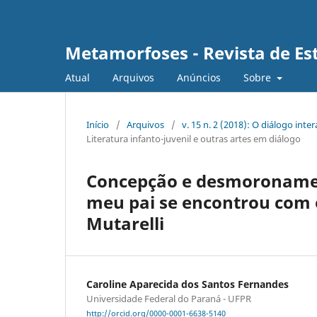
Metamorfoses - Revista de Est
Atual
Arquivos
Anúncios
Sobre
Início
/
Arquivos
/
v. 15 n. 2 (2018): O diálogo inte
Literatura infanto-juvenil e outras artes em diálogo
Concepção e desmoronamen
meu pai se encontrou com o
Mutarelli
Caroline Aparecida dos Santos Fernandes
Universidade Federal do Paraná - UFPR
http://orcid.org/0000-0001-6638-5140