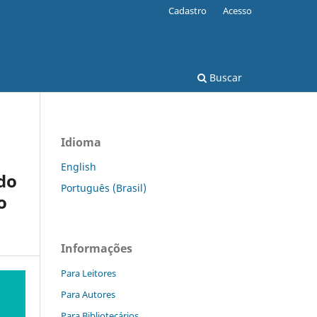
Cadastro
Acesso
Buscar
Idioma
English
do
Português (Brasil)
o
Informações
Para Leitores
Para Autores
Para Bibliotecários