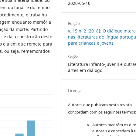
e sua materialidade, ou
2020-05-10
agem do lugar e do tempo
rocedimento, o trabalho
 imagem enquanto memória
Edição
ação da morte. Partindo
v. 15 n. 2 (2018): O diálogo intera
 se dá a construção deste
nas literaturas de língua portug
para crianças e jovens
o ela em que remete para
s, ou seja, rememorados
Seção
Literatura infanto-juvenil e outra
artes em diálogo
Licença
Autores que publicam nesta revista
concordam com os seguintes termos
Autores mantêm os dire
autorais e concedem à r