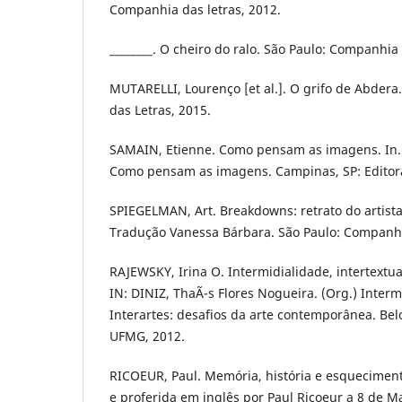
Companhia das letras, 2012.
________. O cheiro do ralo. São Paulo: Companhia 
MUTARELLI, Lourenço [et al.]. O grifo de Abder
das Letras, 2015.
SAMAIN, Etienne. Como pensam as imagens. In.
Como pensam as imagens. Campinas, SP: Editor
SPIEGELMAN, Art. Breakdowns: retrato do artis
Tradução Vanessa Bárbara. São Paulo: Companhia
RAJEWSKY, Irina O. Intermidialidade, intertextu
IN: DINIZ, ThaÃ¯s Flores Nogueira. (Org.) Inter
Interartes: desafios da arte contemporânea. Belo
UFMG, 2012.
RICOEUR, Paul. Memória, história e esquecimento
e proferida em inglês por Paul Ricoeur a 8 de 