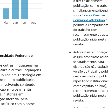
o direito de primeira
publicação, com o traba
simultaneamente licenc
sob a
Licença Creative
Commons Attribution
q
permite o compartilha
do trabalho com
reconhecimento da auto
publicação inicial nesta
revista.
Autores têm autorizaçã
ersidade Federal do
assumir contratos adici
separadamente, para
e outras linguagens na
distribuição não-exclusi
atura e outras linguagens
versão do trabalho publ
duou-se em Tecnologia em
nesta revista (ex.: publi
ndimento publicitário.
repositório institucional
desenvolvendo conteúdo
como capítulo de livro)
ão e livros infantis.
reconhecimento de auto
a, histórias em
publicação inicial nesta
o literária, pela
revista.
 artístico com o nome