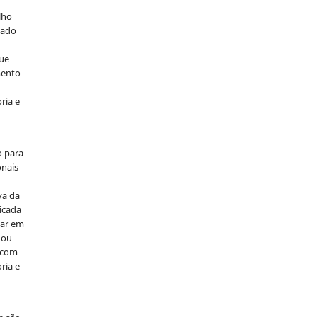
lho
iado
ue
mento
ria e
o para
onais
va da
icada
car em
 ou
, com
ria e