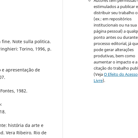
Autores têm permissão 
estimulados a publicar 
distribuir seu trabalho o
(ex.: em repositórios
institucionais ou na sua
página pessoal) a qualq
ponto antes ou durante
ine. Note sulla politica.
processo editorial, já qu
inghieri: Torino, 1996, p.
pode gerar alterações
produtivas, bem como
aumentar o impacto e a
citação do trabalho pub
 e apresentação de
(Veja
O Efeito do Acesso
07.
Livre
).
Fontes, 1982.
<
18.
: história da arte e
. Vera Ribeiro. Rio de