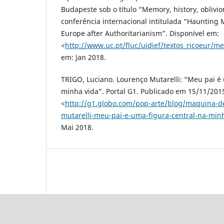
Budapeste sob o título “Memory, history, obliv
conferência internacional intitulada “Haunting 
Europe after Authoritarianism”. Disponível em:
<
http://www.uc.pt/fluc/uidief/textos_ricoeur/me
em: Jan 2018.
TRIGO, Luciano. Lourenço Mutarelli: “Meu pai é 
minha vida”. Portal G1. Publicado em 15/11/201
<
http://g1.globo.com/pop-arte/blog/maquina-de
mutarelli-meu-pai-e-uma-figura-central-na-min
Mai 2018.