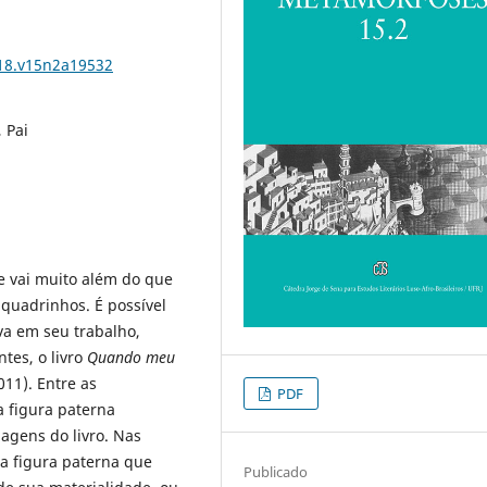
018.v15n2a19532
 Pai
e vai muito além do que
 quadrinhos. É possível
iva em seu trabalho,
tes, o livro
Quando meu
011). Entre as
PDF
a figura paterna
magens do livro. Nas
da figura paterna que
Publicado