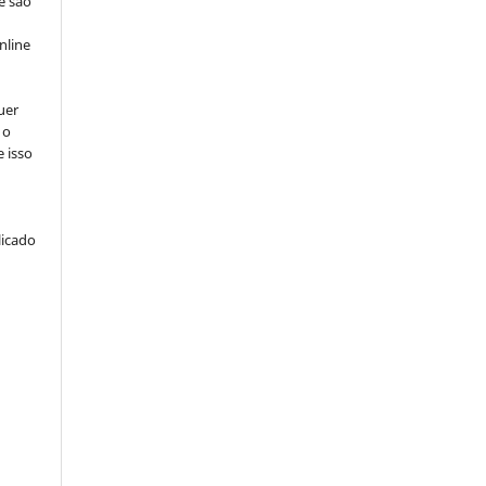
e são
e
nline
uer
 o
e isso
licado