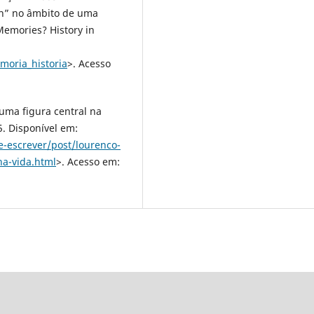
ion” no âmbito de uma
Memories? History in
moria_historia
>. Acesso
uma figura central na
5. Disponível em:
-escrever/post/lourenco-
ha-vida.html
>. Acesso em: