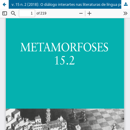
v. 15 n. 2 (2018): O diálogo interartes nas literaturas de língua portuguesa para crianças e jovens