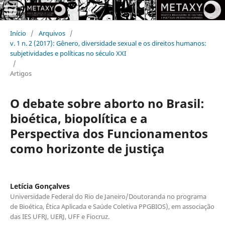
Início
/
Arquivos
/
v. 1 n. 2 (2017): Gênero, diversidade sexual e os direitos humanos:
subjetividades e políticas no século XXI
/
Artigos
O debate sobre aborto no Brasil:
bioética, biopolítica e a
Perspectiva dos Funcionamentos
como horizonte de justiça
Letícia Gonçalves
Universidade Federal do Rio de Janeiro/Doutoranda no programa
de Bioética, Ética Aplicada e Saúde Coletiva PPGBIOS), em associação
das IES UFRJ, UERJ, UFF e Fiocruz.