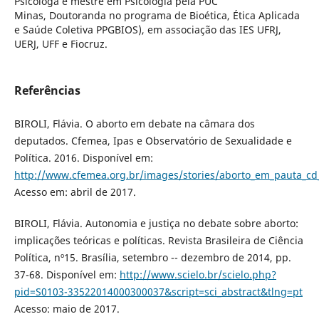
Psicóloga e mestre em Psicologia pela PUC
Minas, Doutoranda no programa de Bioética, Ética Aplicada
e Saúde Coletiva PPGBIOS), em associação das IES UFRJ,
UERJ, UFF e Fiocruz.
Referências
BIROLI, Flávia. O aborto em debate na câmara dos
deputados. Cfemea, Ipas e Observatório de Sexualidade e
Política. 2016. Disponível em:
http://www.cfemea.org.br/images/stories/aborto_em_pauta_cd_f
Acesso em: abril de 2017.
BIROLI, Flávia. Autonomia e justiça no debate sobre aborto:
implicações teóricas e políticas. Revista Brasileira de Ciência
Política, nº15. Brasília, setembro -- dezembro de 2014, pp.
37-68. Disponível em:
http://www.scielo.br/scielo.php?
pid=S0103-33522014000300037&script=sci_abstract&tlng=pt
Acesso: maio de 2017.