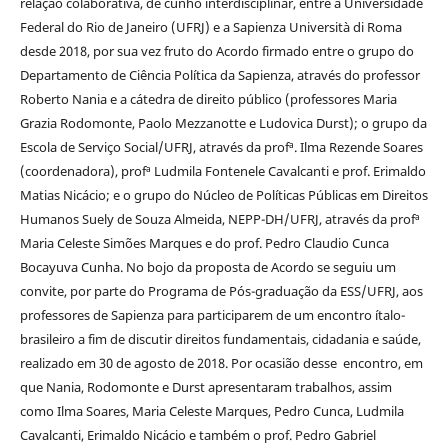
relação colaborativa, de cunho interdisciplinar, entre a Universidade
Federal do Rio de Janeiro (UFRJ) e a Sapienza Università di Roma
desde 2018, por sua vez fruto do Acordo firmado entre o grupo do
Departamento de Ciência Política da Sapienza, através do professor
Roberto Nania e a cátedra de direito público (professores Maria
Grazia Rodomonte, Paolo Mezzanotte e Ludovica Durst); o grupo da
Escola de Serviço Social/UFRJ, através da profª. Ilma Rezende Soares
(coordenadora), profª Ludmila Fontenele Cavalcanti e prof. Erimaldo
Matias Nicácio; e o grupo do Núcleo de Políticas Públicas em Direitos
Humanos Suely de Souza Almeida, NEPP-DH/UFRJ, através da profª
Maria Celeste Simões Marques e do prof. Pedro Claudio Cunca
Bocayuva Cunha. No bojo da proposta de Acordo se seguiu um
convite, por parte do Programa de Pós-graduação da ESS/UFRJ, aos
professores de Sapienza para participarem de um encontro ítalo-
brasileiro a fim de discutir direitos fundamentais, cidadania e saúde,
realizado em 30 de agosto de 2018. Por ocasião desse encontro, em
que Nania, Rodomonte e Durst apresentaram trabalhos, assim
como Ilma Soares, Maria Celeste Marques, Pedro Cunca, Ludmila
Cavalcanti, Erimaldo Nicácio e também o prof. Pedro Gabriel