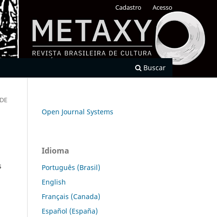
Cadastro
Acesso
Buscar
ADE
Open Journal Systems
Idioma
s
Português (Brasil)
English
Français (Canada)
Español (España)