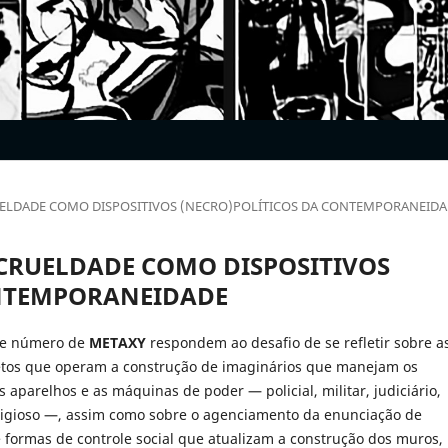
A CRUELDADE COMO DISPOSITIVOS (NECRO)POLÍTICOS DA CONTEMPORANEID
E A CRUELDADE COMO DISPOSITIVOS
ONTEMPORANEIDADE
ste número de
METAXY
respondem ao desafio de se refletir sobre a
fetos que operam a construção de imaginários que manejam os
os aparelhos e as máquinas de poder — policial, militar, judiciário,
eligioso —, assim como sobre o agenciamento da enunciação de
e formas de controle social que atualizam a construção dos muros,