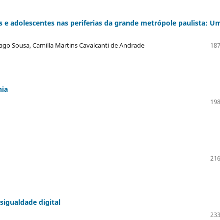
s e adolescentes nas periferias da grande metrópole paulista: U
iago Sousa, Camilla Martins Cavalcanti de Andrade
187
nia
198
216
igualdade digital
233