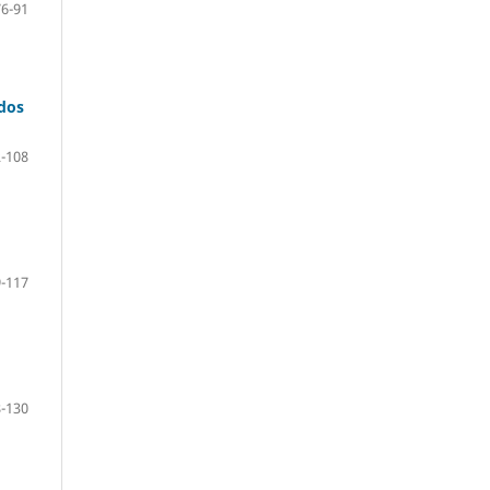
76-91
 dos
-108
-117
-130