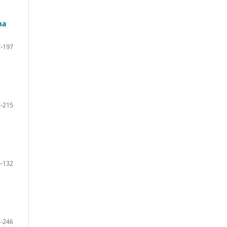
ma
-197
-215
-132
-246