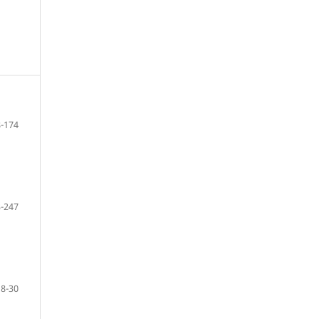
-174
-247
18-30