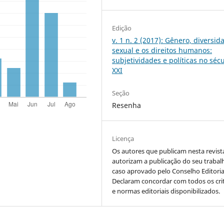
Edição
v. 1 n. 2 (2017): Gênero, diversid
sexual e os direitos humanos:
subjetividades e políticas no séc
XXI
Seção
Resenha
Licença
Os autores que publicam nesta revist
autorizam a publicação do seu trabal
caso aprovado pelo Conselho Editoria
Declaram concordar com todos os crit
e normas editoriais disponibilizados.