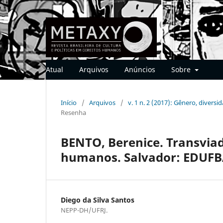
Atual
Arquivos
Anúncios
Sobre
Início
/
Arquivos
/
v. 1 n. 2 (2017): Gênero, diversi
Resenha
BENTO, Berenice. Transviad
humanos. Salvador: EDUFBA
Diego da Silva Santos
NEPP-DH/UFRJ.