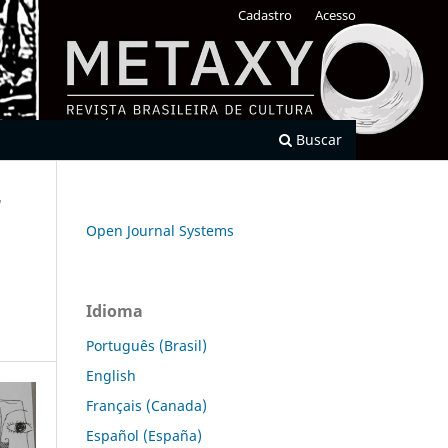
Cadastro
Acesso
Buscar
/
Open Journal Systems
Idioma
Português (Brasil)
English
Français (Canada)
Español (España)