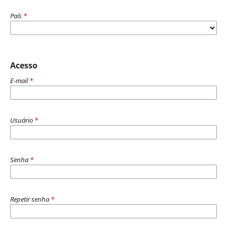
País
*
Acesso
E-mail
*
Usuário
*
Senha
*
Repetir senha
*