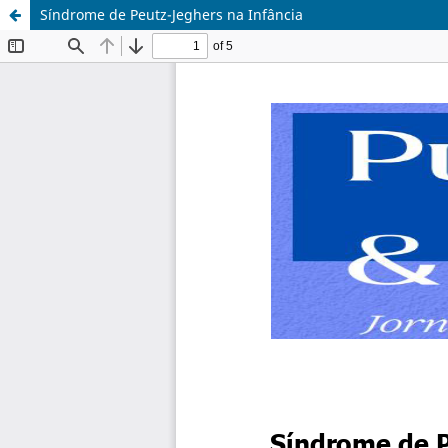
Síndrome de Peutz-Jeghers na Infância