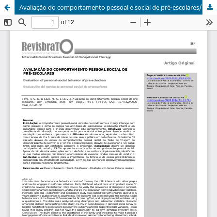
Avaliação do comportamento pessoal e social de pré-escolares/Evaluation of personal-social behavior of pre-schoolers