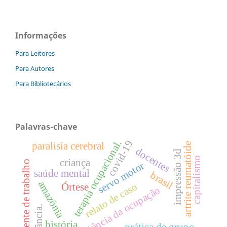
Informações
Para Leitores
Para Autores
Para Bibliotecários
Palavras-chave
terapia ocupacional.
covid-19
paralisia cerebral
artrite reumatóide
docentes
impressão 3d
capitalismo
criança
ambiente de trabalho
servo motor
saúde mental
brasil
amazônia
relato de caso
Órtese
ciência da ocupação
infância.
história
prática de grupo