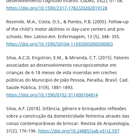
desenvolvimento cognitivo infantil. CoDAS, 33(2), 01- 08.
https://doi.org/10.1590/2317-1782/20202019128
Rezende, M.A., Costa, O.S., & Pontes, P.B. (2005). Follow-up
of the child's motor abilities in day-care centers and pre-
schools. Rev. Latino-Am. Enfermagem, 13 (5), 348- 355.
https://doi.org/10.1590/S0104-11692005000500003
Silva, A.C.D, Engstron, E.M., & Miranda, C.T. (2015). Fatores
associados ao desenvolvimento neuropsicomotor em
crianças de 6-18 meses de vida inseridas em creches
públicas do Município de João Pessoa, Paraíba, Brasil. Cad.
Saúde Pública, 31(9), 1881-1893.
https://doi.org/10.1590/0102-311X00104814
Silva, A.F. (2018). Infância, gênero e brinquedos reflexões
sobre a construção da domesticidade feminina através das
coisas contemporâneas de brincar. Revista de Arqueologia,
31(2), 176-196.
https://doi.org/10.24885/sab.v31i2.597