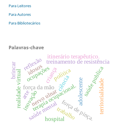
Para Leitores
Para Autores
Para Bibliotecários
Palavras-chave
itinerário terapêutico.
reflexão
treinamento de resistência
brincar
idosos
ocupações
saúde publica
criança
política
realidade virtual
ciência
adolescente
territorialidade
terapia ocupacional.
força da mão
nervo ulnar
inovação
arte
força de pinça.
saúde mental
trabalho
hospital