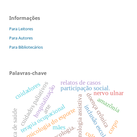
Informações
Para Leitores
Para Autores
Para Bibliotecários
Palavras-chave
relatos de casos
cuidados paliativos
cuidadores
hospitalização
participação social.
nervo ulnar
doença crônica
tecnologia assistiva
amazônia
terapia ocupacional
arte
inclusão escolar
psicologia do esporte
política de saúde
corpo
oncologia.
mães