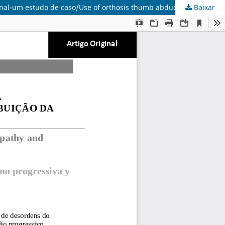
Baixar
A utilização da órtese para abdução de polegar na encefalopatia crônica não progressiva e a contribuição da Terapia Ocupacional-um estudo de caso/Use of orthosis thumb abduction in non-progressive chronic encephalopathy and contribution of OT-a case study