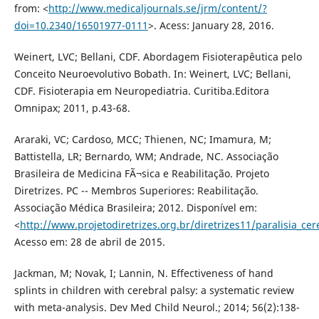
from: <
http://www.medicaljournals.se/jrm/content/?
doi=10.2340/16501977-0111
>. Acess: January 28, 2016.
Weinert, LVC; Bellani, CDF. Abordagem Fisioterapêutica pelo
Conceito Neuroevolutivo Bobath. In: Weinert, LVC; Bellani,
CDF. Fisioterapia em Neuropediatria. Curitiba.Editora
Omnipax; 2011, p.43-68.
Araraki, VC; Cardoso, MCC; Thienen, NC; Imamura, M;
Battistella, LR; Bernardo, WM; Andrade, NC. Associação
Brasileira de Medicina FÃ¬sica e Reabilitação. Projeto
Diretrizes. PC -- Membros Superiores: Reabilitação.
Associação Médica Brasileira; 2012. Disponível em:
<
http://www.projetodiretrizes.org.br/diretrizes11/paralisia
Acesso em: 28 de abril de 2015.
Jackman, M; Novak, I; Lannin, N. Effectiveness of hand
splints in children with cerebral palsy: a systematic review
with meta-analysis. Dev Med Child Neurol.; 2014; 56(2):138-