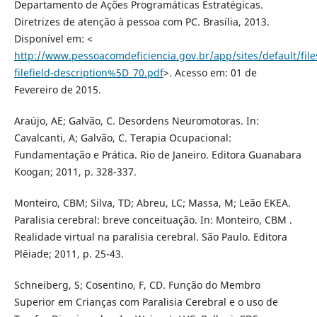
Departamento de Ações Programáticas Estratégicas.
Diretrizes de atenção à pessoa com PC. Brasília, 2013.
Disponível em: <
http://www.pessoacomdeficiencia.gov.br/app/sites/default/fil
filefield-description%5D_70.pdf
>. Acesso em: 01 de
Fevereiro de 2015.
Araújo, AE; Galvão, C. Desordens Neuromotoras. In:
Cavalcanti, A; Galvão, C. Terapia Ocupacional:
Fundamentação e Prática. Rio de Janeiro. Editora Guanabara
Koogan; 2011, p. 328-337.
Monteiro, CBM; Silva, TD; Abreu, LC; Massa, M; Leão EKEA.
Paralisia cerebral: breve conceituação. In: Monteiro, CBM .
Realidade virtual na paralisia cerebral. São Paulo. Editora
Plêiade; 2011, p. 25-43.
Schneiberg, S; Cosentino, F, CD. Função do Membro
Superior em Crianças com Paralisia Cerebral e o uso de