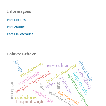
Informações
Para Leitores
Para Autores
Para Bibliotecários
Palavras-chave
justiça
diversidade
engajamento
teste de materiais
nervo ulnar
consciência
terapia ocupacional.
reabilitação
força da mão
aparelhos ortopédicos
polímeros.
mães
percepção
cores
arte
cardiologia
assistência hospitalar
adolescente
cuidadores
hospitalização