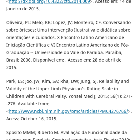
<
http://dx.doi.org/10.4322/cto.2014.009
>. Acesso em: 14 de
Janeiro de 2015.
Oliveira, PL; Melo, KB; Lopez, JV; Monteiro, CF. Conversando
sobre órteses: Uma intervenção Ilustrativa e didática sobre
orientações e cuidados. X Encontro Latino Americano de
Iniciação Científica e VI Encontro Latino Americano de Pós-
Graduação -- Universidade do Vale do Paraíba. Paraíba,
Brasil; 2006. Disponível em: . Acesso em: 28 de abril de
2015.
Park, ES; Joo, JW; Kim, SA; Rha, DW; Jung, SJ. Reliability and
Validity of the Upper Limb Physician's Rating Scale in
Children with Cerebral Palsy. Yonsei Med J; 2015; 56(1): 271-
-276. Available from:
<
http://www.ncbi.nlm.nih.gov/pmc/articles/PMC4276766/
>.
Acess: October 16, 2015.
Sposito MMM; Riberto M. Avaliação da Funcionalidade da
criança com Paralisia Cerebral espástica. Acta Fisiatr; 2010;