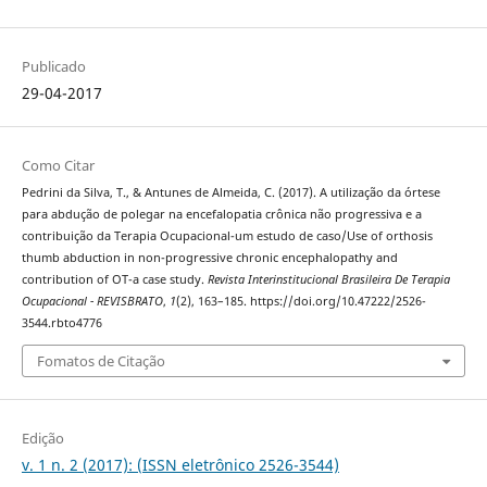
Publicado
29-04-2017
Como Citar
Pedrini da Silva, T., & Antunes de Almeida, C. (2017). A utilização da órtese
para abdução de polegar na encefalopatia crônica não progressiva e a
contribuição da Terapia Ocupacional-um estudo de caso/Use of orthosis
thumb abduction in non-progressive chronic encephalopathy and
contribution of OT-a case study.
Revista Interinstitucional Brasileira De Terapia
Ocupacional - REVISBRATO
,
1
(2), 163–185. https://doi.org/10.47222/2526-
3544.rbto4776
Fomatos de Citação
Edição
v. 1 n. 2 (2017): (ISSN eletrônico 2526-3544)