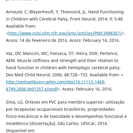
Arnould, C; Bleyenheuft, Y, Thonnard, JL. Hand Functioning
in Children with Cerebral Palsy. Front Neurol; 2014; 9; 5:48.
Available from:
<
http://www.ncbi.nlm.nih.gov/pmc/articles/PMC3988367/
>.
Acess: 14 de Fevereiro de 2016. Acess: February 14, 2016.
Vaz, DV; Mancini, MC; Fonseca, ST; Vieira, DSR; Pertence,
AEM. Muscle stiffness and strength and their relation to
hand function in children with hemiplegic cerebral palsy.
Dev Med Child Neurol; 2006; 48:728--733. Available from: <
http://onlinelibrary.wiley.com/doi/10.1111/j.1469-
8749.2006.tb01357.x/epdf
>. Acess: February 16, 2016.
Silva, LG. Órteses em PVC para membro superior: utilização
por terapeutas ocupacionais brasileiros, propriedades
físico-mecânicas e de toxicidade e desempenhos funcional e
mioelétrico [dissertação]. São Carlos: UFSCar; 2014.
Disponível em: