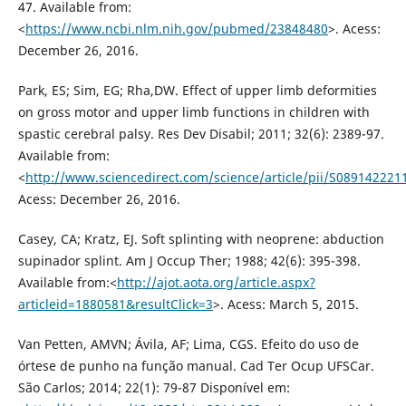
47. Available from:
<
https://www.ncbi.nlm.nih.gov/pubmed/23848480
>. Acess:
December 26, 2016.
Park, ES; Sim, EG; Rha,DW. Effect of upper limb deformities
on gross motor and upper limb functions in children with
spastic cerebral palsy. Res Dev Disabil; 2011; 32(6): 2389-97.
Available from:
<
http://www.sciencedirect.com/science/article/pii/S08914222
Acess: December 26, 2016.
Casey, CA; Kratz, EJ. Soft splinting with neoprene: abduction
supinador splint. Am J Occup Ther; 1988; 42(6): 395-398.
Available from:<
http://ajot.aota.org/article.aspx?
articleid=1880581&resultClick=3
>. Acess: March 5, 2015.
Van Petten, AMVN; Ávila, AF; Lima, CGS. Efeito do uso de
órtese de punho na função manual. Cad Ter Ocup UFSCar.
São Carlos; 2014; 22(1): 79-87 Disponível em: