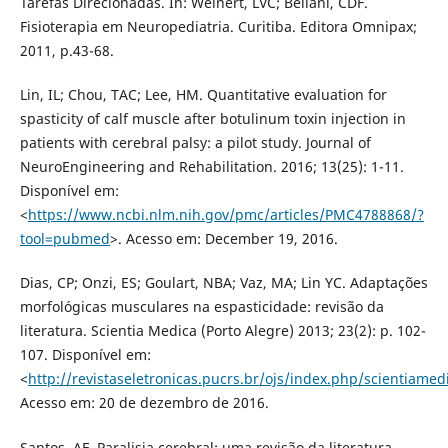
Tarefas Direcionadas. In: Weinert, LVC; Bellani, CDF.
Fisioterapia em Neuropediatria. Curitiba. Editora Omnipax;
2011, p.43-68.
Lin, IL; Chou, TAC; Lee, HM. Quantitative evaluation for
spasticity of calf muscle after botulinum toxin injection in
patients with cerebral palsy: a pilot study. Journal of
NeuroEngineering and Rehabilitation. 2016; 13(25): 1-11.
Disponível em:
<
https://www.ncbi.nlm.nih.gov/pmc/articles/PMC4788868/?
tool=pubmed
>. Acesso em: December 19, 2016.
Dias, CP; Onzi, ES; Goulart, NBA; Vaz, MA; Lin YC. Adaptações
morfológicas musculares na espasticidade: revisão da
literatura. Scientia Medica (Porto Alegre) 2013; 23(2): p. 102-
107. Disponível em:
<
http://revistaseletronicas.pucrs.br/ojs/index.php/scientiamed
Acesso em: 20 de dezembro de 2016.
Santos, AF. Paralisia cerebral: uma revisão da literatura.