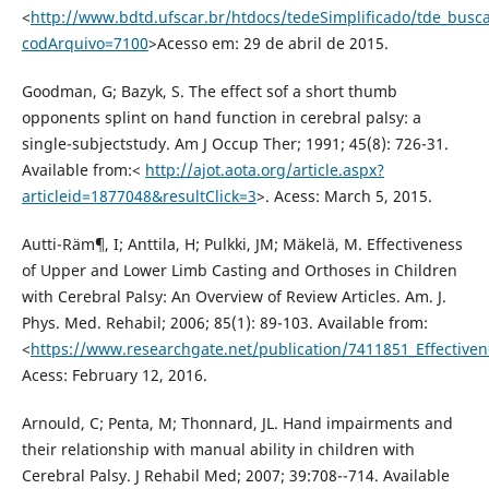
<
http://www.bdtd.ufscar.br/htdocs/tedeSimplificado/tde_busc
codArquivo=7100
>Acesso em: 29 de abril de 2015.
Goodman, G; Bazyk, S. The effect sof a short thumb
opponents splint on hand function in cerebral palsy: a
single-subjectstudy. Am J Occup Ther; 1991; 45(8): 726-31.
Available from:<
http://ajot.aota.org/article.aspx?
articleid=1877048&resultClick=3
>. Acess: March 5, 2015.
Autti-Räm¶, I; Anttila, H; Pulkki, JM; Mäkelä, M. Effectiveness
of Upper and Lower Limb Casting and Orthoses in Children
with Cerebral Palsy: An Overview of Review Articles. Am. J.
Phys. Med. Rehabil; 2006; 85(1): 89-103. Available from:
<
https://www.researchgate.net/publication/7411851_Effective
Acess: February 12, 2016.
Arnould, C; Penta, M; Thonnard, JL. Hand impairments and
their relationship with manual ability in children with
Cerebral Palsy. J Rehabil Med; 2007; 39:708--714. Available