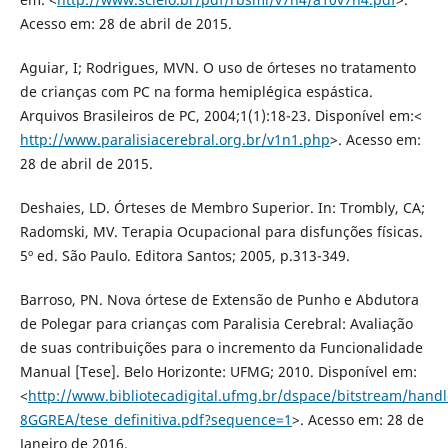
Acesso em: 28 de abril de 2015.
Aguiar, I; Rodrigues, MVN. O uso de órteses no tratamento
de crianças com PC na forma hemiplégica espástica.
Arquivos Brasileiros de PC, 2004;1(1):18-23. Disponível em:<
http://www.paralisiacerebral.org.br/v1n1.php
>. Acesso em:
28 de abril de 2015.
Deshaies, LD. Órteses de Membro Superior. In: Trombly, CA;
Radomski, MV. Terapia Ocupacional para disfunções físicas.
5º ed. São Paulo. Editora Santos; 2005, p.313-349.
Barroso, PN. Nova órtese de Extensão de Punho e Abdutora
de Polegar para crianças com Paralisia Cerebral: Avaliação
de suas contribuições para o incremento da Funcionalidade
Manual [Tese]. Belo Horizonte: UFMG; 2010. Disponível em:
<
http://www.bibliotecadigital.ufmg.br/dspace/bitstream/hand
8GGREA/tese_definitiva.pdf?sequence=1
>. Acesso em: 28 de
Janeiro de 2016.