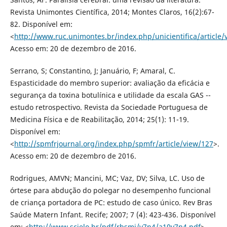
Revista Unimontes Científica, 2014; Montes Claros, 16(2):67-
82. Disponível em:
<
http://www.ruc.unimontes.br/index.php/unicientifica/article/
Acesso em: 20 de dezembro de 2016.
Serrano, S; Constantino, J; Januário, F; Amaral, C.
Espasticidade do membro superior: avaliação da eficácia e
segurança da toxina botulínica e utilidade da escala GAS --
estudo retrospectivo. Revista da Sociedade Portuguesa de
Medicina Física e de Reabilitação, 2014; 25(1): 11-19.
Disponível em:
<
http://spmfrjournal.org/index.php/spmfr/article/view/127
>.
Acesso em: 20 de dezembro de 2016.
Rodrigues, AMVN; Mancini, MC; Vaz, DV; Silva, LC. Uso de
órtese para abdução do polegar no desempenho funcional
de criança portadora de PC: estudo de caso único. Rev Bras
Saúde Matern Infant. Recife; 2007; 7 (4): 423-436. Disponível
em: <
http://www.scielo.br/pdf/rbsmi/v7n4/a10v7n4.pdf
>.