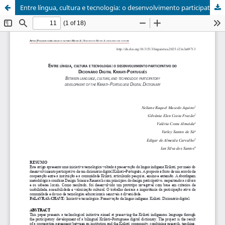
Entre língua, cultura e tecnologia: o desenvolvimento participativo do Dicionário Digital Krikati-Português