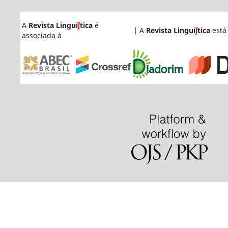
A
Revista Linguí
ʃ
tica
é
|
A
Revista Linguí
ʃ
tica
está
associada à