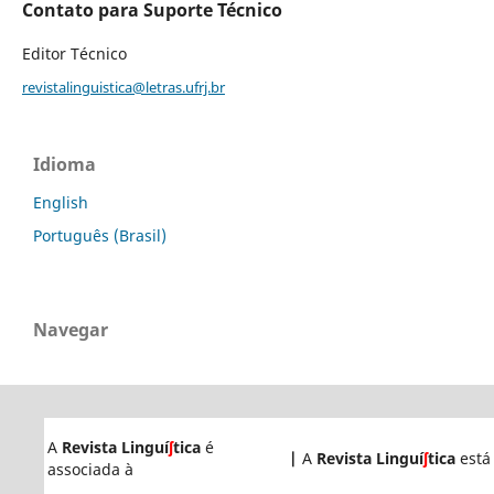
Contato para Suporte Técnico
Editor Técnico
revistalinguistica@letras.ufrj.br
Idioma
English
Português (Brasil)
Navegar
A
Revista Linguí
ʃ
tica
é
|
A
Revista Linguí
ʃ
tica
está
associada à