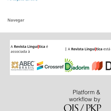
Navegar
A
Revista Linguí
ʃ
tica
é
|
A
Revista Linguí
ʃ
tica
está
associada à