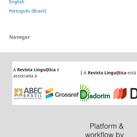
English
Português (Brasil)
Navegar
A
Revista Linguí
ʃ
tica
é
|
A
Revista Linguí
ʃ
tica
está
associada à