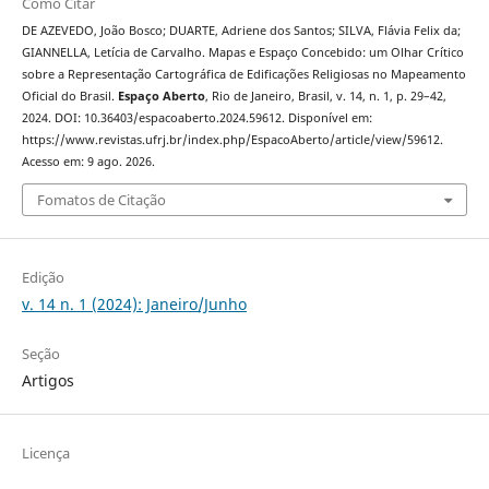
Como Citar
DE AZEVEDO, João Bosco; DUARTE, Adriene dos Santos; SILVA, Flávia Felix da;
GIANNELLA, Letícia de Carvalho. Mapas e Espaço Concebido: um Olhar Crítico
sobre a Representação Cartográfica de Edificações Religiosas no Mapeamento
Oficial do Brasil.
Espaço Aberto
, Rio de Janeiro, Brasil, v. 14, n. 1, p. 29–42,
2024. DOI: 10.36403/espacoaberto.2024.59612. Disponível em:
https://www.revistas.ufrj.br/index.php/EspacoAberto/article/view/59612.
Acesso em: 9 ago. 2026.
Fomatos de Citação
Edição
v. 14 n. 1 (2024): Janeiro/Junho
Seção
Artigos
Licença