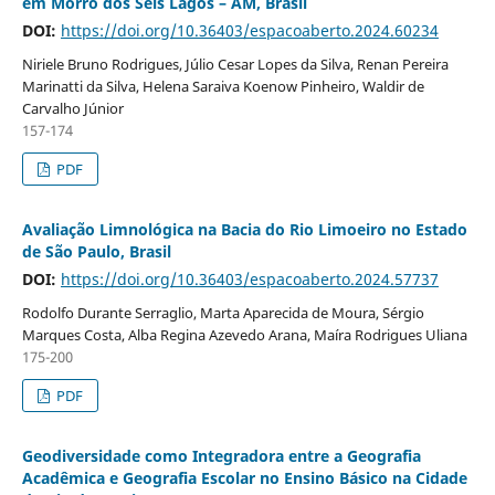
em Morro dos Seis Lagos – AM, Brasil
DOI:
https://doi.org/10.36403/espacoaberto.2024.60234
Niriele Bruno Rodrigues, Júlio Cesar Lopes da Silva, Renan Pereira
Marinatti da Silva, Helena Saraiva Koenow Pinheiro, Waldir de
Carvalho Júnior
157-174
PDF
Avaliação Limnológica na Bacia do Rio Limoeiro no Estado
de São Paulo, Brasil
DOI:
https://doi.org/10.36403/espacoaberto.2024.57737
Rodolfo Durante Serraglio, Marta Aparecida de Moura, Sérgio
Marques Costa, Alba Regina Azevedo Arana, Maíra Rodrigues Uliana
175-200
PDF
Geodiversidade como Integradora entre a Geografia
Acadêmica e Geografia Escolar no Ensino Básico na Cidade