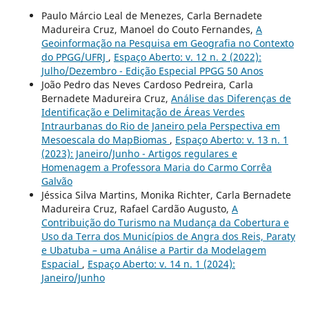
Paulo Márcio Leal de Menezes, Carla Bernadete
Madureira Cruz, Manoel do Couto Fernandes,
A
Geoinformação na Pesquisa em Geografia no Contexto
do PPGG/UFRJ
,
Espaço Aberto: v. 12 n. 2 (2022):
Julho/Dezembro - Edição Especial PPGG 50 Anos
João Pedro das Neves Cardoso Pedreira, Carla
Bernadete Madureira Cruz,
Análise das Diferenças de
Identificação e Delimitação de Áreas Verdes
Intraurbanas do Rio de Janeiro pela Perspectiva em
Mesoescala do MapBiomas
,
Espaço Aberto: v. 13 n. 1
(2023): Janeiro/Junho - Artigos regulares e
Homenagem a Professora Maria do Carmo Corrêa
Galvão
Jéssica Silva Martins, Monika Richter, Carla Bernadete
Madureira Cruz, Rafael Cardão Augusto,
A
Contribuição do Turismo na Mudança da Cobertura e
Uso da Terra dos Municípios de Angra dos Reis, Paraty
e Ubatuba – uma Análise a Partir da Modelagem
Espacial
,
Espaço Aberto: v. 14 n. 1 (2024):
Janeiro/Junho