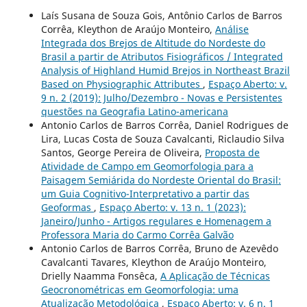
Laís Susana de Souza Gois, Antônio Carlos de Barros
Corrêa, Kleython de Araújo Monteiro,
Análise
Integrada dos Brejos de Altitude do Nordeste do
Brasil a partir de Atributos Fisiográficos / Integrated
Analysis of Highland Humid Brejos in Northeast Brazil
Based on Physiographic Attributes
,
Espaço Aberto: v.
9 n. 2 (2019): Julho/Dezembro - Novas e Persistentes
questões na Geografia Latino-americana
Antonio Carlos de Barros Corrêa, Daniel Rodrigues de
Lira, Lucas Costa de Souza Cavalcanti, Riclaudio Silva
Santos, George Pereira de Oliveira,
Proposta de
Atividade de Campo em Geomorfologia para a
Paisagem Semiárida do Nordeste Oriental do Brasil:
um Guia Cognitivo-Interpretativo a partir das
Geoformas
,
Espaço Aberto: v. 13 n. 1 (2023):
Janeiro/Junho - Artigos regulares e Homenagem a
Professora Maria do Carmo Corrêa Galvão
Antonio Carlos de Barros Corrêa, Bruno de Azevêdo
Cavalcanti Tavares, Kleython de Araújo Monteiro,
Drielly Naamma Fonsêca,
A Aplicação de Técnicas
Geocronométricas em Geomorfologia: uma
Atualização Metodológica
,
Espaço Aberto: v. 6 n. 1