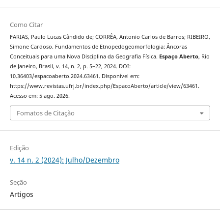
Como Citar
FARIAS, Paulo Lucas Cândido de; CORRÊA, Antonio Carlos de Barros; RIBEIRO,
Simone Cardoso. Fundamentos de Etnopedogeomorfologia: Âncoras
Conceituais para uma Nova Disciplina da Geografia Física.
Espaço Aberto
, Rio
de Janeiro, Brasil, v. 14, n. 2, p. 5–22, 2024. DOI:
10.36403/espacoaberto.2024.63461. Disponível em:
https://www.revistas.ufrj.br/index.php/EspacoAberto/article/view/63461.
Acesso em: 5 ago. 2026.
Fomatos de Citação
Edição
v. 14 n. 2 (2024): Julho/Dezembro
Seção
Artigos