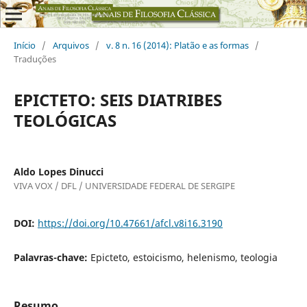
Início
/
Arquivos
/
v. 8 n. 16 (2014): Platão e as formas
/
Traduções
EPICTETO: SEIS DIATRIBES
TEOLÓGICAS
Aldo Lopes Dinucci
VIVA VOX / DFL / UNIVERSIDADE FEDERAL DE SERGIPE
DOI:
https://doi.org/10.47661/afcl.v8i16.3190
Palavras-chave:
Epicteto, estoicismo, helenismo, teologia
Resumo