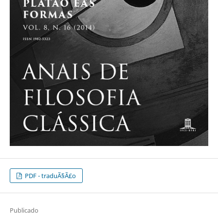
PDF - traduÃ§Ã£o
Publicado