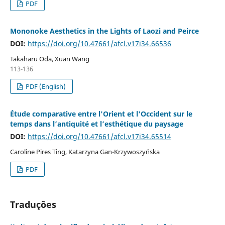
PDF
Mononoke Aesthetics in the Lights of Laozi and Peirce
DOI:
https://doi.org/10.47661/afcl.v17i34.66536
Takaharu Oda, Xuan Wang
113-136
PDF (English)
Étude comparative entre l'Orient et l'Occident sur le
temps dans l’antiquité et l’esthétique du paysage
DOI:
https://doi.org/10.47661/afcl.v17i34.65514
Caroline Pires Ting, Katarzyna Gan-Krzywoszyńska
PDF
Traduções