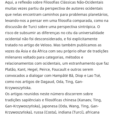
Aqui, a reflexão sobre Filosofias Clássicas Não-Ocidentais
muitas vezes partiu da perspectiva de autores ocidentais
que nelas encontram caminhos para problemas planetários,
levando-nos a pensar em uma filosofia comparada, como na
discussão de Turci sobre uma perspectiva sintrópica. O
risco de subsumir as diferenças no céu da universalidade
ocidental não foi desconsiderado, e foi explicitamente
tratado no artigo de Veloso. Mas também publicamos as
vozes da Ásia e da África com seu próprio olhar de tradições
milenares voltado para categorias, métodos e
relacionamentos com ocidentais, um estranhamento que faz
Platão, Kant, Hegel, Peirce, Foucault e outros serem
convocados a dialogar com Hampâté Bâ, Diop e Lao Tsé,
como nos artigos de Dagaud, Oda, Ting, Gan-
Krzywoszyńska.
Os artigos reunidos neste número discorrem sobre
tradições sapiênciais e filosóficas chinesa (Kanaev, Ting,
Gan-Krzywoszyńska), japonesa (Oda, Wang, Ting, Gan-
Krzywoszyńska), russa (Costa), indiana (Turci), africana