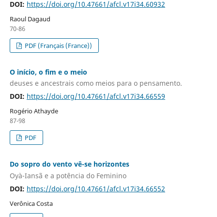
DOI:
https://doi.org/10.47661/afcl.v17i34.60932
Raoul Dagaud
70-86
PDF (Français (France))
O início, o fim e o meio
deuses e ancestrais como meios para o pensamento.
DOI:
https://doi.org/10.47661/afcl.v17i34.66559
Rogério Athayde
87-98
PDF
Do sopro do vento vê-se horizontes
Oyà-Iansã e a potência do Feminino
DOI:
https://doi.org/10.47661/afcl.v17i34.66552
Verônica Costa